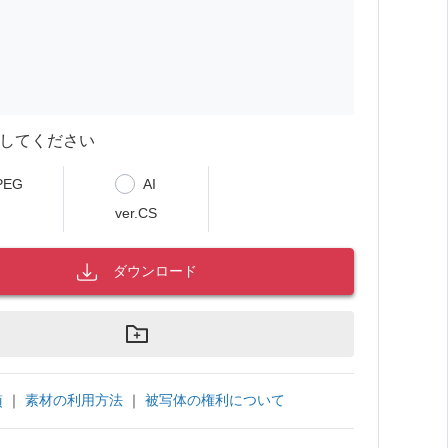
してください
PEG
AI
ver.CS
ダウンロード
｜
素材の利用方法
｜
被写体の権利について
項