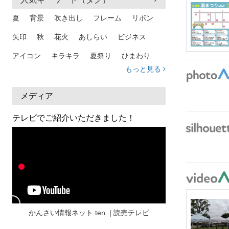
夏
背景
吹き出し
フレーム
リボン
矢印
秋
花火
あしらい
ビジネス
アイコン
キラキラ
夏祭り
ひまわり
もっと見る
家族
和柄
夏 背景
スマホ
熱中症
人物
暑中見舞い
ふきだし
夏休み
メディア
日本地図
海
ハート
夏 背景
枠
テレビでご紹介いただきました！
見出し
お盆
雲
和紙
カレンダー
水彩
夏 フレーム
花
女性
街並み
集中線
人
おしゃれ 手描き
筆
和風
スケジュール
波
飾り枠
桜
ハロウィン
介護
チェック
かんさい情報ネット ten. | 読売テレビ