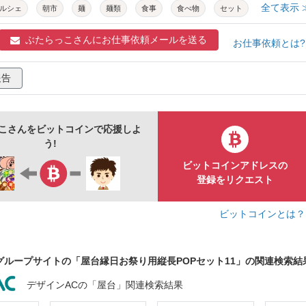
全て表示 
ルシェ
朝市
麺
麺類
食事
食べ物
セット
ー
お品書き
値段
縁日ごっこ
屋台ごっこ
ぶたらっこさんに
お仕事依頼メールを送る
お仕事依頼とは
おうち縁日
お祭りごっこ
おうち屋台
出店
夜店
報告
ター
イベント
商用フリー
和食
中華
筆文字
字
毛筆
書道
縦書き
日本語
温
冷
無料
こさんをビットコインで応援しよ
う!
ビットコインアドレスの
登録をリクエスト
ビットコインとは
グループサイトの「屋台縁日お祭り用縦長POPセット11」の関連検索結
デザインACの「屋台」関連検索結果