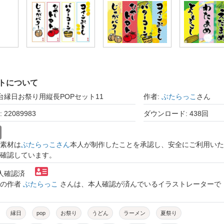
トについて
屋台縁日お祭り用縦長POPセット11
作者:
ぶたらっこ
さん
22089983
ダウンロード: 438回
素材は
ぶたらっこさん
本人が制作したことを承認し、安全にご利用いた
確認しています。
本人確認済
トの作者
ぶたらっこ
さんは、本人確認が済んでいるイラストレーターで
縁日
pop
お祭り
うどん
ラーメン
夏祭り