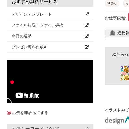
おすすめ無料サービス
秋祭り
マ
縦
メニュ
デザインテンプレート
お仕事依頼:
夏祭りごっこ
ファイル転送・ファイル共有
違反
主食
ベク
今日の運勢
手書き
文
プレゼン資料作成AI
フリー素材
ぶたらっ
イラストAC
広告を非表示にする
人気キーワード（タグ）