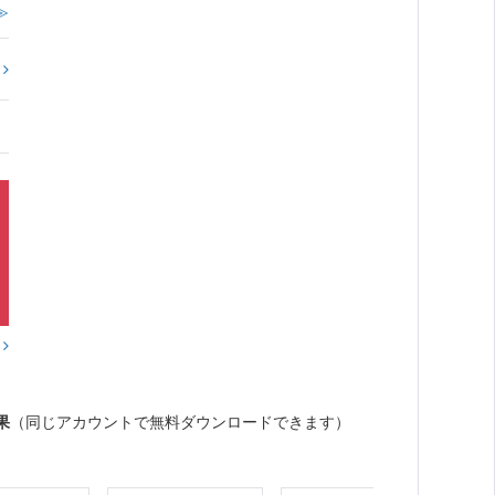
≫
?
？
果
（同じアカウントで無料ダウンロードできます）