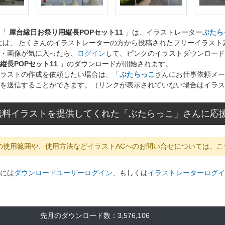
ト「
屋台縁日お祭り用縦長POPセット11
」は、イラストレーター
ぶたら
には、 たくさんのイラストレーターの方から投稿されたフリーイラス
・画像が気に入ったら、
ログイン
して、ピンクのイラストダウンロード
縦長POPセット11
」のダウンロードが開始されます。
ラストの作成を依頼したい場合は、「
ぶたらっこ
さんにお仕事依頼メー
を送信することができます。（リンクが表示されていない場合はイラス
無料イラストを提供してくれた「ぶたらっこ」さんに応
の使用範囲や、使用方法などイラストACへのお問い合せについては、こ
には
ダウンロードユーザーログイン
、もしくは
イラストレーターログイ
先月のダウンロード数：3,576,106