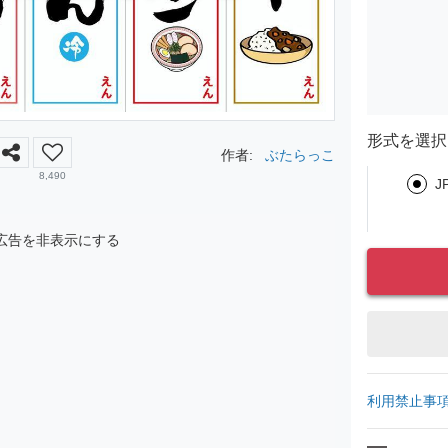
形式を選択
作者:
ぶたらっこ
8,490
J
広告を非表示にする
利用禁止事