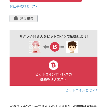
お仕事依頼とは?
イベント
行事
違反報告
サクラ子83さんをビットコインで応援しよう!
ビットコインアドレスの
登録をリクエスト
ビットコインとは？
イラストACグループサイトの「お月見2」の関連検索結果