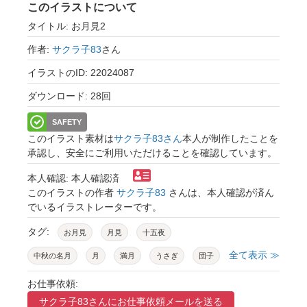
このイラストについて
タイトル: お月見2
作者:
サクラ子83
さん
イラストのID: 22024087
ダウンロード: 28回
SAFETY
このイラスト素材は
サクラ子83さん
本人が制作したことを
承認し、安全にご利用いただけることを確認しています。
本人確認: 本人確認済
このイラストの作者
サクラ子83
さんは、本人確認が済ん
でいるイラストレーターです。
タグ:
お月見
月見
十五夜
全て表示 ≫
中秋の名月
月
満月
うさぎ
団子
お月見団子
ススキ
秋
９月
10月
お仕事依頼:
サクラ子83さんに
お仕事依頼メールを送る
動物
植物
夜空
和
イラスト