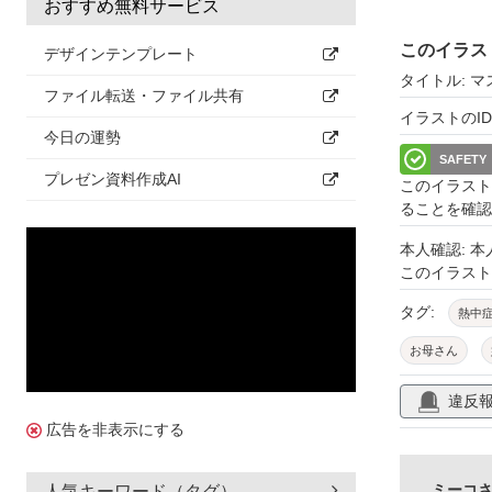
おすすめ無料サービス
このイラス
デザインテンプレート
タイトル: 
ファイル転送・ファイル共有
イラストのID: 
今日の運勢
SAFETY
プレゼン資料作成AI
このイラスト
ることを確認
本人確認: 
このイラス
タグ:
熱中
お母さん
夏
水分補
違反
外す
体調
広告を非表示にする
健康管理
ミーコさ
人気キーワード（タグ）