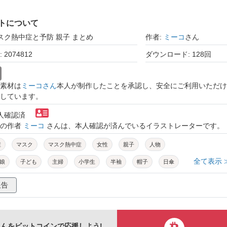
トについて
マスク熱中症と予防 親子 まとめ
作者:
ミーコ
さん
2074812
ダウンロード: 128回
素材は
ミーコさん
本人が制作したことを承認し、安全にご利用いただけ
しています。
本人確認済
トの作者
ミーコ
さんは、本人確認が済んでいるイラストレーターです。
症
マスク
マスク熱中症
女性
親子
人物
全て表示 
娘
子ども
主婦
小学生
半袖
帽子
日傘
給
予防
防ぐ
ペットボトル
水
飲む
持つ
報告
不良
日差し
太陽
汗
暑い
熱
つらい
紫外線
キャミソールワンピース
かわいい
シンプル
んをビットコインで応援しよう!