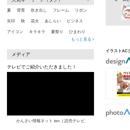
2人
正面
夏
背景
吹き出し
フレーム
リボン
矢印
秋
花火
あしらい
ビジネス
アイコン
キラキラ
夏祭り
ひまわり
もっと見る
家族
和柄
夏 背景
スマホ
熱中症
イラストAC
人物
暑中見舞い
ふきだし
夏休み
メディア
日本地図
海
ハート
夏 背景
枠
テレビでご紹介いただきました！
見出し
お盆
雲
和紙
カレンダー
水彩
夏 フレーム
花
女性
街並み
集中線
人
おしゃれ 手描き
筆
和風
スケジュール
波
飾り枠
桜
ハロウィン
介護
チェック
かんさい情報ネット ten. | 読売テレビ