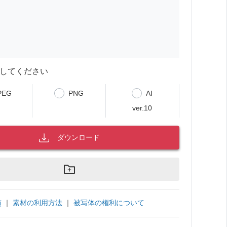
してください
PEG
PNG
AI
ver.10
ダウンロード
｜
素材の利用方法
｜
被写体の権利について
項