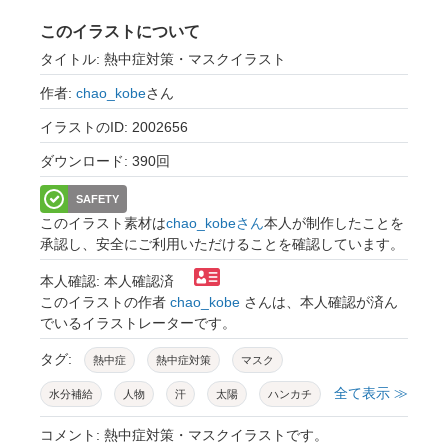
このイラストについて
タイトル: 熱中症対策・マスクイラスト
作者:
chao_kobe
さん
イラストのID: 2002656
ダウンロード: 390回
SAFETY
このイラスト素材は
chao_kobeさん
本人が制作したことを
承認し、安全にご利用いただけることを確認しています。
本人確認: 本人確認済
このイラストの作者
chao_kobe
さんは、本人確認が済ん
でいるイラストレーターです。
タグ:
熱中症
熱中症対策
マスク
全て表示 ≫
水分補給
人物
汗
太陽
ハンカチ
夏
脱水症状
脱水
老人
コメント: 熱中症対策・マスクイラストです。