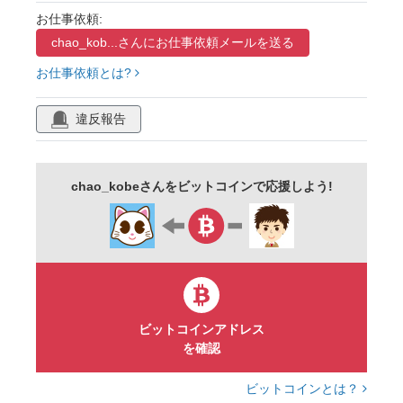
おじいちゃん
バストアップ
上半身
お仕事依頼:
chao_kob...さんに
お仕事依頼メールを送る
新型コロナ
おばあちゃん
カワイイ
お仕事依頼とは?
イラスト
健康
女性
男性
感染予防
違反報告
chao_kobeさんをビットコインで応援しよう!
ビットコインアドレス
を確認
ビットコインとは？