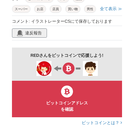
全て表示 ≫
スーパー
お店
店員
買い物
男性
女性
マスク
対策
密集
３密
コメント: イラストレーターCSにて保存しております
生活
買い出し
距離
パート
違反報告
アルバイト
正社員
マーケット
コンビニ
REDさんをビットコインで応援しよう!
ビットコインアドレス
を確認
ビットコインとは？