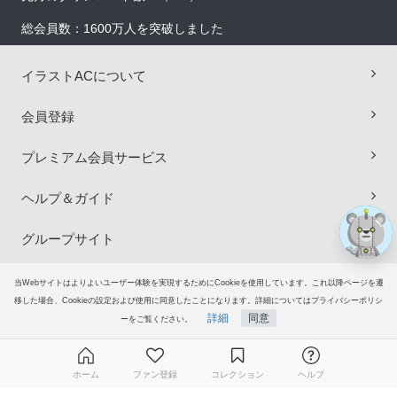
総会員数：1600万人を突破しました
×
イラストACについて
会員登録
プレミアム会員サービス
ヘルプ＆ガイド
グループサイト
ご意見・ご要望
当Webサイトはよりよいユーザー体験を実現するためにCookieを使用しています。これ以降ページを遷
移した場合、Cookieの設定および使用に同意したことになります。詳細についてはプライバシーポリシ
詳細
同意
© 2006-2026
イラストAC
ーをご覧ください。
ホーム
ファン登録
コレクション
ヘルプ