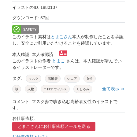
イラストのID: 1880137
ダウンロード: 57回
SAFETY
このイラスト素材は
とまこさん
本人が制作したことを承認
し、安全にご利用いただけることを確認しています。
本人確認: 本人確認済
このイラストの作者
とまこ
さんは、本人確認が済んでい
るイラストレーターです。
タグ:
マスク
高齢者
シニア
女性
全て表示 ≫
咳
人物
コロナウィルス
くしゃみ
咳き込む
ウィルス
コロナ
コメント: マスク姿で咳き込む高齢者女性のイラストで
す。
インフルエンザ
おばあさん
シルバー
お仕事依頼:
医療
予防
肺炎
病気
イラスト
とまこさんに
お仕事依頼メールを送る
お仕事依頼とは?