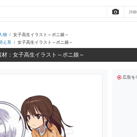
詳細
人物
女子高生イラスト～ポニ娘～
萌え系
女子高生イラスト～ポニ娘～
素材：女子高生イラスト～ポニ娘～
広告を