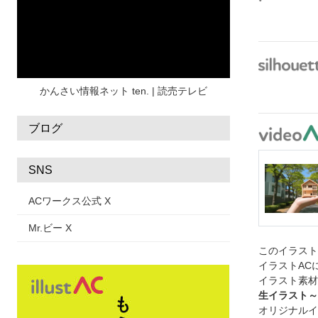
水彩
夏 フレーム
花
女性
街並み
集中線
人
おしゃれ 手描き
筆
和風
スケジュール
波
飾り枠
桜
ハロウィン
介護
チェック
かんさい情報ネット ten. | 読売テレビ
ブログ
SNS
ACワークス公式 X
Mr.ビー X
このイラス
イラストAC
イラスト素材
生イラスト～
オリジナルイ