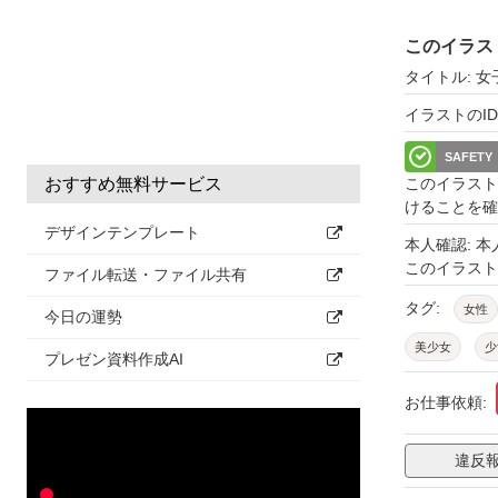
このイラス
タイトル: 
イラストのID: 
SAFETY
このイラスト
おすすめ無料サービス
けることを確
デザインテンプレート
本人確認: 
このイラス
ファイル転送・ファイル共有
タグ:
女性
今日の運勢
美少女
少
プレゼン資料作成AI
人物
人間
お仕事依頼:
違反