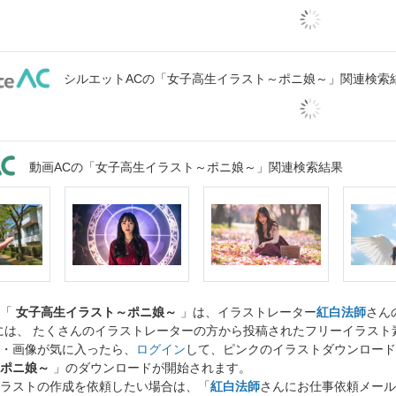
シルエットACの「女子高生イラスト～ポニ娘～」関連検索
動画ACの「女子高生イラスト～ポニ娘～」関連検索結果
ト「
女子高生イラスト～ポニ娘～
」は、イラストレーター
紅白法師
さん
には、 たくさんのイラストレーターの方から投稿されたフリーイラス
・画像が気に入ったら、
ログイン
して、ピンクのイラストダウンロード
ポニ娘～
」のダウンロードが開始されます。
ラストの作成を依頼したい場合は、「
紅白法師
さんにお仕事依頼メール