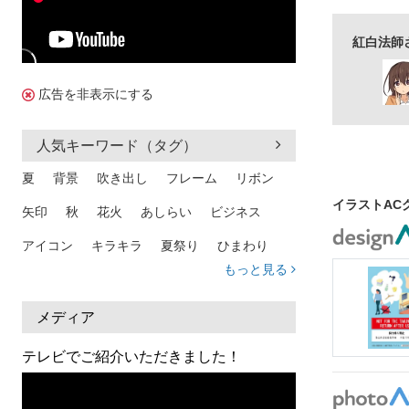
紅白法師
広告を非表示にする
人気キーワード（タグ）
夏
背景
吹き出し
フレーム
リボン
イラストAC
矢印
秋
花火
あしらい
ビジネス
アイコン
キラキラ
夏祭り
ひまわり
もっと見る
家族
和柄
夏 背景
スマホ
熱中症
人物
暑中見舞い
ふきだし
夏休み
メディア
日本地図
海
ハート
夏 背景
枠
テレビでご紹介いただきました！
見出し
お盆
雲
和紙
カレンダー