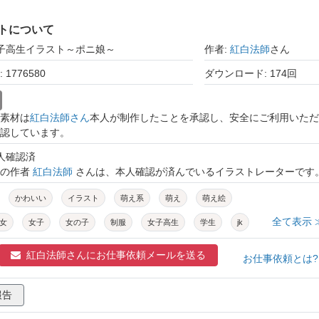
トについて
女子高生イラスト～ポニ娘～
作者:
紅白法師
さん
1776580
ダウンロード: 174回
素材は
紅白法師さん
本人が制作したことを承認し、安全にご利用いただ
認しています。
本人確認済
トの作者
紅白法師
さんは、本人確認が済んでいるイラストレーターです
かわいい
イラスト
萌え系
萌え
萌え絵
全て表示 
女
女子
女の子
制服
女子高生
学生
jk
10代
紅白法師さんに
お仕事依頼メールを送る
お仕事依頼とは
報告