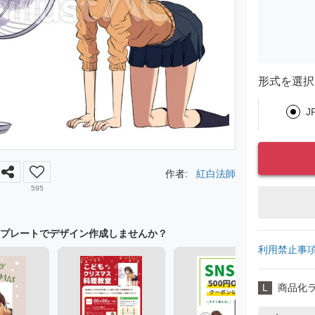
形式を選択
J
作者:
紅白法師
595
プレートでデザイン作成しませんか？
利用禁止事
L
商品化