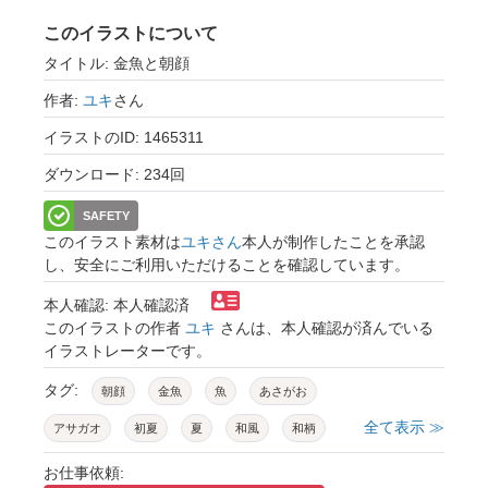
このイラストについて
タイトル: 金魚と朝顔
作者:
ユキ
さん
イラストのID: 1465311
ダウンロード: 234回
SAFETY
このイラスト素材は
ユキさん
本人が制作したことを承認
し、安全にご利用いただけることを確認しています。
本人確認: 本人確認済
このイラストの作者
ユキ
さんは、本人確認が済んでいる
イラストレーターです。
タグ:
朝顔
金魚
魚
あさがお
全て表示 ≫
アサガオ
初夏
夏
和風
和柄
青海波
麻の葉
パターン
文様
お仕事依頼: