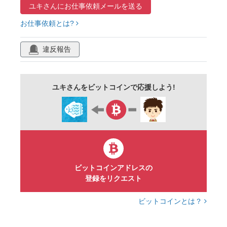
ユキさんに
お仕事依頼メールを送る
背景
霞
雲
雪輪
７月
８月
お仕事依頼とは?
花
葉
植物
季節
フレーム
模様
素材
きれい
かわいい
違反報告
カラフル
カラー
イラストレーター
イラレ
ベクター
可憐
シンプル
ユキさんをビットコインで応援しよう!
落ち着いた
明るい
華やか
豪華
壁紙
さわやか
ビットコインアドレスの
登録をリクエスト
ビットコインとは？