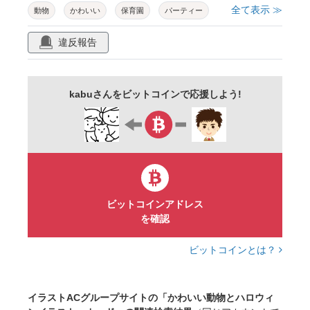
全て表示 ≫
動物
かわいい
保育園
パーティー
ガーランド
ベクター
園児
違反報告
ハッピーハロウィン
イベント
コピースペース
オバケ
イラスト
kabuさんをビットコインで応援しよう!
フレーム
ハロウィーン
背景
コウモリ
グリーティング
背景素材
枠
旗
トリックオアトリート
スペース
案内状
かぼちゃ
飴
キャンディ
お菓子
ゴンドラ
帽子
秋
オレンジ
黄色
ビットコインアドレス
を確認
飾り
装飾
素材
楽しい
ジャックオーランタン
カラフル
ポップ
ビットコインとは？
10月
行事
ジャックオランタン
ジャックランタン
明るい
パーティ
イラストACグループサイトの「かわいい動物とハロウィ