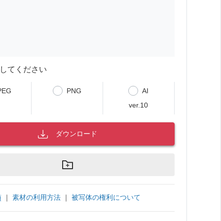
してください
PEG
PNG
AI
ver.10
ダウンロード
｜
素材の利用方法
｜
被写体の権利について
項