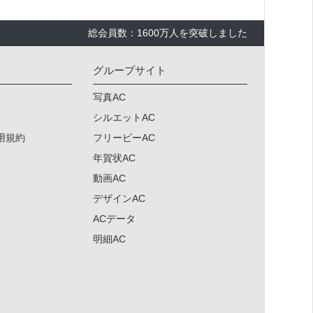
総会員数：1600万人を突破しました
グループサイト
写真AC
シルエットAC
用規約
フリービーAC
年賀状AC
動画AC
デザインAC
ACデータ
明細AC