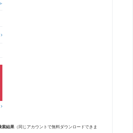
≫
?
？
検索結果
（同じアカウントで無料ダウンロードできま