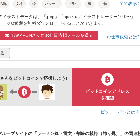
全て表示 
み罫
文様
枠
バターン
ブラシ
線
中国
中華柄
赤
渦巻き
渦
パーツ
丼
器
のイラストデータは、「jpeg」「eps・ai／イラストレーター10.0〜」
過）」の3種類を無料ダウンロードすることができます。
らい
伝統模様
デザイン
拉麺
支那そば
鉢
TAKAPONさんに
お仕事依頼メールを送る
アート
スウォッチ
イラストレーター
ベクター
お仕事依頼とは
外罫
メニュー
店内pop
屋台
割箸
どんぶり
報告
ONさんをビットコインで応援しよう!
ビットコインアドレス
を確認
ビットコインとは
グループサイトの「ラーメン鉢・雷文・割箸の模様（飾り罫）」の関連