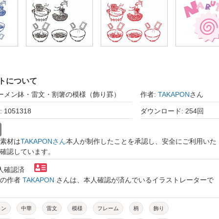
トについて
ラーメン鉢・雷文・割箸の模様（飾り罫）
作者:
TAKAPON
さん
1051318
ダウンロード: 254回
素材は
TAKAPONさん
本人が制作したことを承認し、安全にご利用いた
確認しています。
本人確認済
トの作者
TAKAPON
さんは、本人確認が済んでいるイラストレーターで
メン
中華
雷文
模様
フレーム
柄
飾り