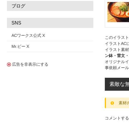
ブログ
SNS
ACワークス公式 X
このイラス
イラストAC
Mr.ビー X
イラスト素材
ン鉢・雷文・
オリジナルイ
広告を非表示にする
事依頼メール
素敵な無
素材
コメントする