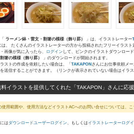
ト「
ラーメン鉢・雷文・割箸の模様（飾り罫）
」は、イラストレーター
には、 たくさんのイラストレーターの方から投稿されたフリーイラス
・画像が気に入ったら、
ログイン
して、ピンクのイラストダウンロード
割箸の模様（飾り罫）
」のダウンロードが開始されます。
ラストの作成を依頼したい場合は、「
TAKAPON
さんにお仕事依頼メー
を送信することができます。（リンクが表示されていない場合はイラス
料イラストを提供してくれた「TAKAPON」さんに応
の使用範囲や、使用方法などイラストACへのお問い合せについては、こ
には
ダウンロードユーザーログイン
、もしくは
イラストレーターログイ