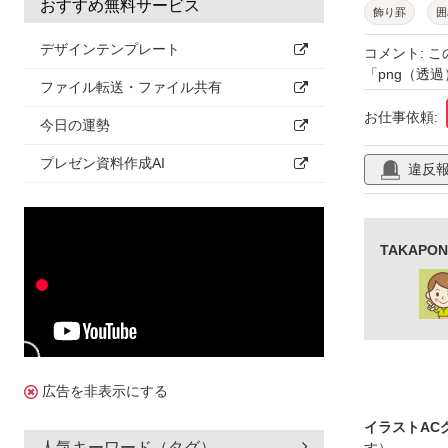
おすすめ無料サービス
飾り罫
囲
中華そば
デザインテンプレート
コメント: こ
「png（透
唐草
あし
ファイル転送・ファイル共有
ラーメン鉢
お仕事依頼:
今日の運勢
素材
縁
プレゼン資料作成AI
違反
碗
TAKAP
広告を非表示にする
イラストAC
人気キーワード（タグ）