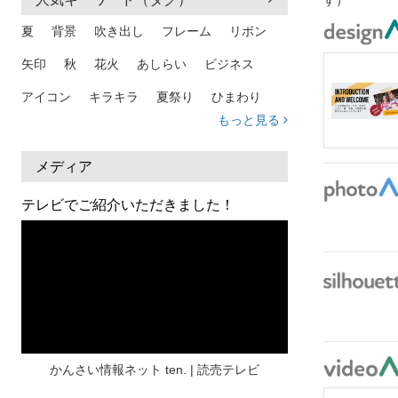
す）
夏
背景
吹き出し
フレーム
リボン
矢印
秋
花火
あしらい
ビジネス
アイコン
キラキラ
夏祭り
ひまわり
もっと見る
家族
和柄
夏 背景
スマホ
熱中症
人物
暑中見舞い
ふきだし
夏休み
メディア
日本地図
海
ハート
夏 背景
枠
テレビでご紹介いただきました！
見出し
お盆
雲
和紙
カレンダー
水彩
夏 フレーム
花
女性
街並み
集中線
人
おしゃれ 手描き
筆
和風
スケジュール
波
飾り枠
桜
ハロウィン
介護
チェック
かんさい情報ネット ten. | 読売テレビ