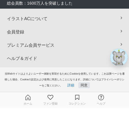
総会員数：1600万人を突破しました
×
イラストACについて
会員登録
プレミアム会員サービス
ヘルプ＆ガイド
グループサイト
当Webサイトはよりよいユーザー体験を実現するためにCookieを使用しています。これ以降ページを遷
移した場合、Cookieの設定および使用に同意したことになります。詳細についてはプライバシーポリシ
詳細
同意
ご意見・ご要望
ーをご覧ください。
© 2006-2026
イラストAC
ホーム
ファン登録
コレクション
ヘルプ
無料ダウンロード会員登録はこちら