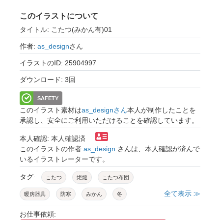
このイラストについて
タイトル: こたつ(みかん有)01
作者:
as_design
さん
イラストのID: 25904997
ダウンロード: 3回
SAFETY
このイラスト素材は
as_designさん
本人が制作したことを
承認し、安全にご利用いただけることを確認しています。
本人確認: 本人確認済
このイラストの作者
as_design
さんは、本人確認が済んで
いるイラストレーターです。
タグ:
こたつ
炬燵
こたつ布団
全て表示 ≫
暖房器具
防寒
みかん
冬
アイコン
マーク
シンプル
お仕事依頼: