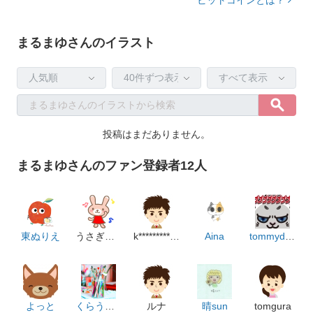
まるまゆさんのイラスト
投稿はまだありません。
まるまゆさんのファン登録者12人
東ぬりえ
うさぎっちゃん
k**********************p
Aina
tommydesign
よっと
くらうど職人
ルナ
晴sun
tomgura