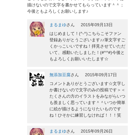
描けないので文字を書かせてもらっています＾＾；
今後ともよろしくお願いします♪
まるまゆ
さん
2015年09月13日
はじめまして！(^-^)こちらこそファン
登録ありがとうございます♪♪筆文字すご
くかっこいいですね！拝見させていただ
いて、感動いたしました！(#^^#)今後と
もよろしくお願いいたします☆
無添加豆腐
さん
2015年09月17日
コメントありがとうございます☆文字し
か書けないので文字のみの投稿です＞＜
たくさんの方のイラストをみながらいつ
も羨ましく思っています＾＾いつか簡単
に絵が描けるようになりたいものです
ね！ひそかに練習しなければ！！！笑
まるまゆ
さん
2015年09月26日