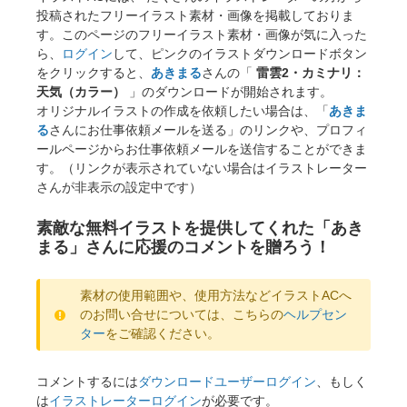
投稿されたフリーイラスト素材・画像を掲載しておりま
す。このページのフリーイラスト素材・画像が気に入った
ら、
ログイン
して、ピンクのイラストダウンロードボタン
をクリックすると、
あきまる
さんの「
雷雲2・カミナリ：
天気（カラー）
」のダウンロードが開始されます。
オリジナルイラストの作成を依頼したい場合は、「
あきま
る
さんにお仕事依頼メールを送る」のリンクや、プロフィ
ールページからお仕事依頼メールを送信することができま
す。（リンクが表示されていない場合はイラストレーター
さんが非表示の設定中です）
素敵な無料イラストを提供してくれた「あき
まる」さんに応援のコメントを贈ろう！
素材の使用範囲や、使用方法などイラストACへ
のお問い合せについては、こちらの
ヘルプセン
ター
をご確認ください。
コメントするには
ダウンロードユーザーログイン
、もしく
は
イラストレーターログイン
が必要です。