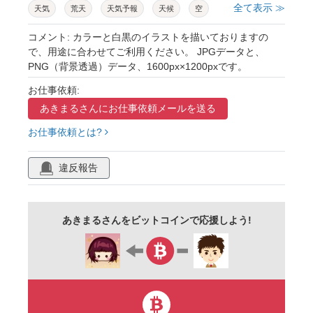
全て表示 ≫
天気
荒天
天気予報
天候
空
もくもく
もこもこ
どんより
暗い
コメント: カラーと白黒のイラストを描いておりますの
で、用途に合わせてご利用ください。 JPGデータと、
怒り
怒った
顔
キャラクター
PNG（背景透過）データ、1600px×1200pxです。
かわいい
シンプル
アイコン
おたより
お仕事依頼:
イラスト
挿絵
素材
グレー
あきまるさんに
お仕事依頼メールを送る
黒い雲
商用フリー
お仕事依頼とは?
違反報告
あきまるさんをビットコインで応援しよう!