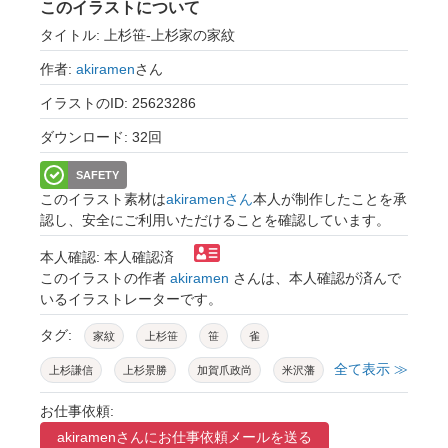
このイラストについて
タイトル: 上杉笹-上杉家の家紋
作者:
akiramen
さん
イラストのID: 25623286
ダウンロード: 32回
SAFETY
このイラスト素材は
akiramenさん
本人が制作したことを承
認し、安全にご利用いただけることを確認しています。
本人確認: 本人確認済
このイラストの作者
akiramen
さんは、本人確認が済んで
いるイラストレーターです。
タグ:
家紋
上杉笹
笹
雀
全て表示 ≫
上杉謙信
上杉景勝
加賀爪政尚
米沢藩
春日山神社
旗印
紋鑑
和
柄
お仕事依頼:
akiramenさんに
お仕事依頼メールを送る
模様
戦国
シンボル
紋章
武将