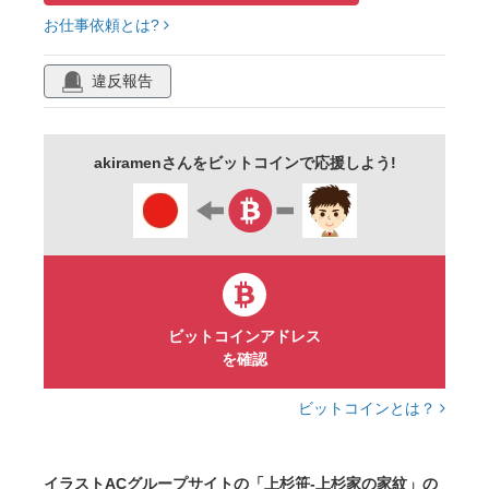
お仕事依頼とは?
マーク
サイン
エンブレム
日本
日本史
社会
黒
ベクター
違反報告
シルエット
歴史
akiramenさんをビットコインで応援しよう!
ビットコインアドレス
を確認
ビットコインとは？
イラストACグループサイトの「上杉笹-上杉家の家紋」の