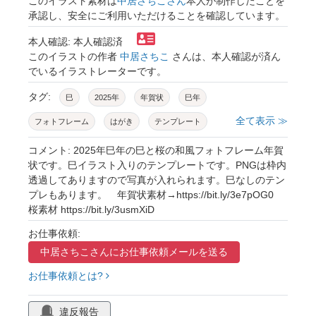
このイラスト素材は
中居さちこさん
本人が制作したことを
承認し、安全にご利用いただけることを確認しています。
本人確認: 本人確認済
このイラストの作者
中居さちこ
さんは、本人確認が済ん
でいるイラストレーターです。
タグ:
巳
2025年
年賀状
巳年
全て表示 ≫
フォトフレーム
はがき
テンプレート
キャラクター
桜
サークル
年賀
コメント: 2025年巳年の巳と桜の和風フォトフレーム年賀
状です。巳イラスト入りのテンプレートです。PNGは枠内
写真
枠
背景
お正月
フレーム
透過してありますので写真が入れられます。巳なしのテン
プレもあります。 年賀状素材→https://bit.ly/3e7pOG0
令和7年
コピースペース
囲み
楕円
桜素材 https://bit.ly/3usmXiD
花
メッセージカード
シンプル
お仕事依頼:
イラスト
水引
ベクター
ポストカード
中居さちこさんに
お仕事依頼メールを送る
かわいい
ほんわか
華やか
和風
お仕事依頼とは?
和柄
おしゃれ
ガーリー
メッセージ
違反報告
和
金
透過
賀詞
飾り
装飾