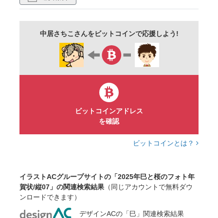
緑
単品
素材
商用可
無料
フリー素材
商用フリー
中居さちこさんをビットコインで応援しよう!
ビットコインアドレス
を確認
ビットコインとは？
イラストACグループサイトの「2025年巳と桜のフォト年
賀状/縦07」の関連検索結果
（同じアカウントで無料ダウ
ンロードできます）
デザインACの「巳」関連検索結果