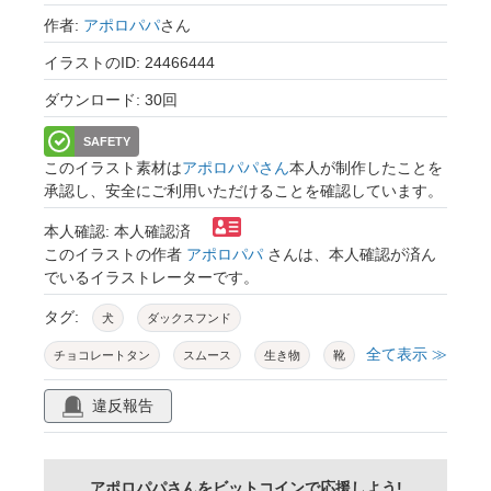
作者:
アポロパパ
さん
イラストのID: 24466444
ダウンロード: 30回
SAFETY
このイラスト素材は
アポロパパさん
本人が制作したことを
承認し、安全にご利用いただけることを確認しています。
本人確認: 本人確認済
このイラストの作者
アポロパパ
さんは、本人確認が済ん
でいるイラストレーターです。
タグ:
犬
ダックスフンド
全て表示 ≫
チョコレートタン
スムース
生き物
靴
防災グッズ
災害
ペット用
違反報告
アポロパパさんをビットコインで応援しよう!