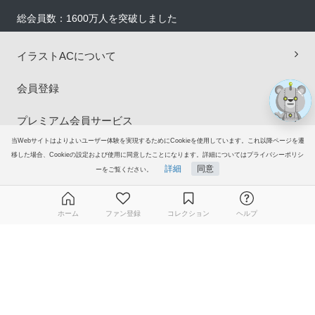
総会員数：1600万人を突破しました
イラストACについて
会員登録
プレミアム会員サービス
当Webサイトはよりよいユーザー体験を実現するためにCookieを使用しています。これ以降ページを遷
ヘルプ＆ガイド
移した場合、Cookieの設定および使用に同意したことになります。詳細についてはプライバシーポリシ
詳細
同意
ーをご覧ください。
グループサイト
ホーム
ファン登録
コレクション
ヘルプ
ご意見・ご要望
無料ダウンロード会員登録はこちら
© 2006-2026
イラストAC