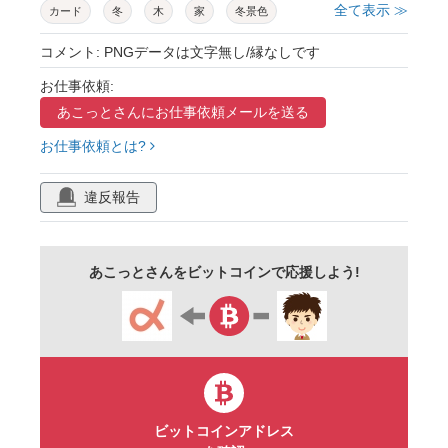
全て表示 ≫
カード
冬
木
家
冬景色
雪景色
景色
街並み
町並み
町
コメント: PNGデータは文字無し/縁なしです
雪
街
風景
風景画
背景
お仕事依頼:
あこっとさんに
お仕事依頼メールを送る
街灯
カラフル
水彩
自然
壁紙
お仕事依頼とは?
バナー
シンプル
雪だるま
ツリー
外国
北欧
ストリート
えんとつ
違反報告
ポストカード
チラシ
ポスター
結晶
グリーティングカード
フレーム
ハガキ
あこっとさんをビットコインで応援しよう!
手紙
手描き
雪の結晶
セット
メッセージカード
グリーティング
テンプレート
オーナメント
緑
星
赤
かわいい
自転車
ビットコインアドレス