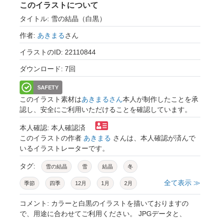
このイラストについて
タイトル: 雪の結晶（白黒）
作者:
あきまる
さん
イラストのID: 22110844
ダウンロード: 7回
SAFETY
このイラスト素材は
あきまるさん
本人が制作したことを承
認し、安全にご利用いただけることを確認しています。
本人確認: 本人確認済
このイラストの作者
あきまる
さんは、本人確認が済んで
いるイラストレーターです。
タグ:
雪の結晶
雪
結晶
冬
全て表示 ≫
季節
四季
12月
1月
2月
六花
風花
雪花
寒色
涼しい
コメント: カラーと白黒のイラストを描いておりますの
で、用途に合わせてご利用ください。 JPGデータと、
冷たい
寒い
クリスマス
かわいい