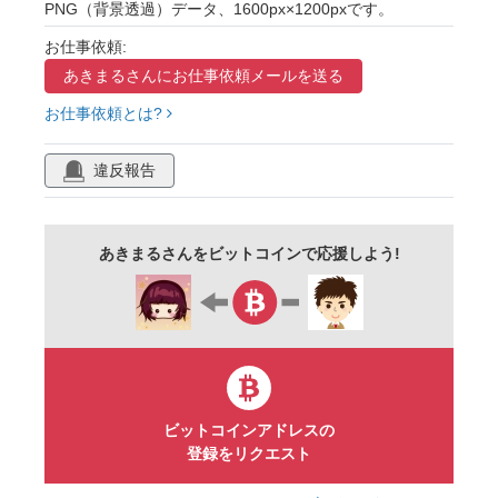
PNG（背景透過）データ、1600px×1200pxです。
シンプル
きれい
飾り
装飾
お仕事依頼:
イラスト
挿絵
素材
商用フリー
あきまるさんに
お仕事依頼メールを送る
マーク
模様
アイコン
セット
お仕事依頼とは?
白黒
クリスマスカード
おたより
違反報告
あきまるさんをビットコインで応援しよう!
ビットコインアドレスの
登録をリクエスト