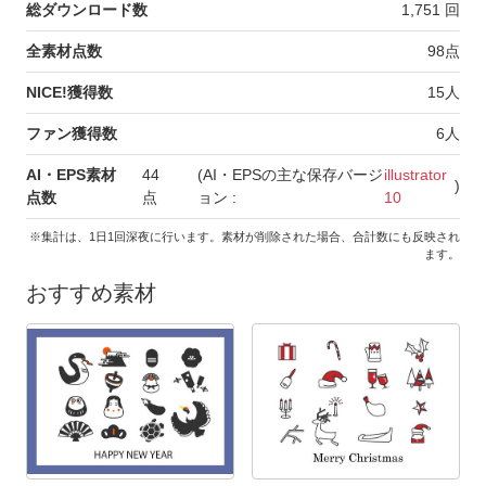
総ダウンロード数
1,751
回
全素材点数
98
点
NICE!獲得数
15
人
ファン獲得数
6
人
AI・EPS素材
44
(AI・EPSの主な保存バージ
illustrator
)
点数
点
ョン :
10
※集計は、1日1回深夜に行います。素材が削除された場合、合計数にも反映され
ます。
おすすめ素材