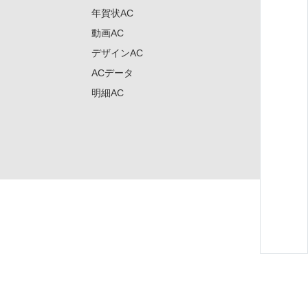
年賀状AC
動画AC
デザインAC
ACデータ
明細AC