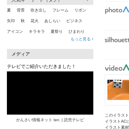
夏
背景
吹き出し
フレーム
リボン
矢印
秋
花火
あしらい
ビジネス
アイコン
キラキラ
夏祭り
ひまわり
もっと見る
家族
和柄
夏 背景
スマホ
熱中症
人物
暑中見舞い
ふきだし
夏休み
メディア
日本地図
海
ハート
夏 背景
枠
テレビでご紹介いただきました！
見出し
お盆
雲
和紙
カレンダー
水彩
夏 フレーム
花
女性
街並み
集中線
人
おしゃれ 手描き
筆
和風
スケジュール
波
飾り枠
桜
このイラス
ハロウィン
介護
チェック
かんさい情報ネット ten. | 読売テレビ
イラストAC
イラスト素材