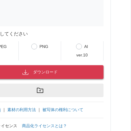
してください
PEG
PNG
AI
ver.10
ダウンロード
｜
素材の利用方法
｜
被写体の権利について
項
ライセンス
商品化ライセンスとは？