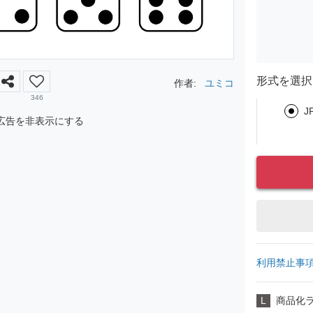
形式を選択
作者:
ユミコ
346
J
広告を非表示にする
利用禁止事
L
商品化