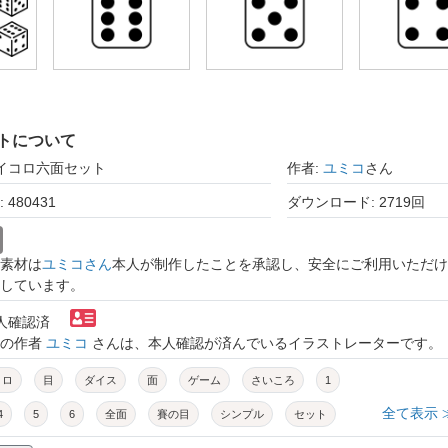
トについて
サイコロ六面セット
作者:
ユミコ
さん
480431
ダウンロード: 2719回
素材は
ユミコさん
本人が制作したことを承認し、安全にご利用いただけ
しています。
本人確認済
トの作者
ユミコ
さんは、本人確認が済んでいるイラストレーターです。
コロ
目
ダイス
面
ゲーム
さいころ
1
全て表示 
4
5
6
全面
賽の目
シンプル
セット