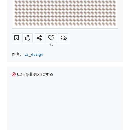
45
作者:
as_design
広告を非表示にする