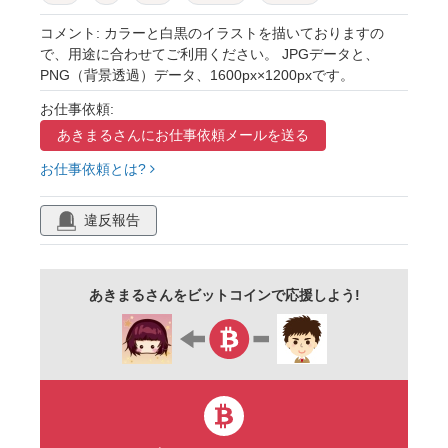
顔
キャラクター
もくもく
もこもこ
コメント: カラーと白黒のイラストを描いておりますの
で、用途に合わせてご利用ください。 JPGデータと、
かわいい
シンプル
アイコン
おたより
PNG（背景透過）データ、1600px×1200pxです。
イラスト
挿絵
素材
商用フリー
お仕事依頼:
白
白い雲
あきまるさんに
お仕事依頼メールを送る
お仕事依頼とは?
違反報告
あきまるさんをビットコインで応援しよう!