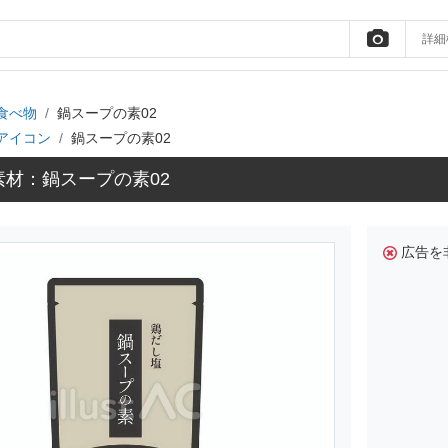
詳細
食べ物
鍋スープの素02
アイコン
鍋スープの素02
素材：鍋スープの素02
広告を