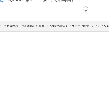
写真ACの「鍋スープの素02」関連検索結果
シルエットACの「鍋スープの素02」関連検索結果
ます。これ以降ページを遷移した場合、Cookieの設定および使用に同意したこと
トをダウンロードできます！加工や商用利用もOK！
無料ダウンロー
動画ACの「鍋スープの素02」関連検索結果
ト「
鍋スープの素02
」は、イラストレーター
as_design
さんの作品です
には、 たくさんのイラストレーターの方から投稿されたフリーイラス
・画像が気に入ったら、
ログイン
して、ピンクのイラストダウンロード
」のダウンロードが開始されます。