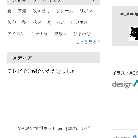
夏
背景
吹き出し
フレーム
リボン
as_de
矢印
秋
花火
あしらい
ビジネス
アイコン
キラキラ
夏祭り
ひまわり
もっと見る
家族
和柄
夏 背景
スマホ
熱中症
人物
暑中見舞い
ふきだし
夏休み
メディア
日本地図
海
ハート
夏 背景
枠
テレビでご紹介いただきました！
イラストAC
見出し
お盆
雲
和紙
カレンダー
水彩
夏 フレーム
花
女性
街並み
集中線
人
おしゃれ 手描き
筆
和風
スケジュール
波
飾り枠
桜
ハロウィン
介護
チェック
かんさい情報ネット ten. | 読売テレビ