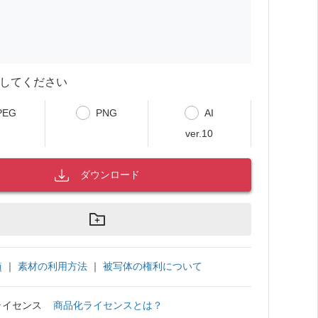
してください
PEG
PNG
AI
ver.10
ダウンロード
｜
素材の利用方法
｜
被写体の権利について
項
ライセンス
商品化ライセンスとは？