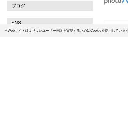
ブログ
SNS
当Webサイトはよりよいユーザー体験を実現するためにCookieを使用してい
ACワークス公式 X
Mr.ビー X
無料で高品質なイラス
広告を非表示にする
このイラス
イラストAC
イラスト素材
ープの素02