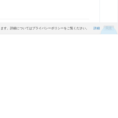
になります。詳細についてはプライバシーポリシーをご覧ください。
詳細
同意
ド会員登録はこちら
。
ト素材・画像を掲載しております。このページのフリー
ボタンをクリックすると、
as_design
さんの「
鍋ス