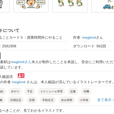
トについて
やることカード５：授業時間外にやること
作者:
megkmit
さん
2581908
ダウンロード: 562回
素材は
megkmitさん
本人が制作したことを承認し、安全にご利用いただ
認しています。
本人確認済
トの作者
megkmit
さんは、本人確認が済んでいるイラストレーターです
補給
水やり
予定
スケジュール管理
読書
待機
全て表示 
帳
目標設定
目標
学校生活
休み時間
小学校
先生向け
ひらがな表記
セット
手描き
やるべきことが、見てわかるイラストです。