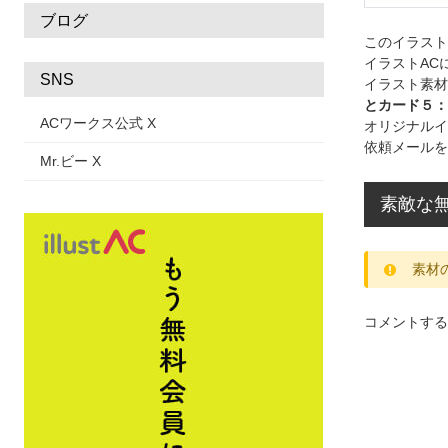
ブログ
このイラス
イラストAC
SNS
イラスト素材
とカード５：
ACワークス公式 X
オリジナルイ
依頼メールを
Mr.ビー X
素敵な無
素材
コメントする