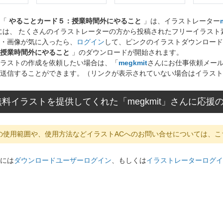
ト「
やることカード５：授業時間外にやること
」は、イラストレーター
には、 たくさんのイラストレーターの方から投稿されたフリーイラス
・画像が気に入ったら、
ログイン
して、ピンクのイラストダウンロード
授業時間外にやること
」のダウンロードが開始されます。
ラストの作成を依頼したい場合は、「
megkmit
さんにお仕事依頼メー
送信することができます。（リンクが表示されていない場合はイラスト
料イラストを提供してくれた「megkmit」さんに応援
の使用範囲や、使用方法などイラストACへのお問い合せについては、こ
には
ダウンロードユーザーログイン
、もしくは
イラストレーターログイ