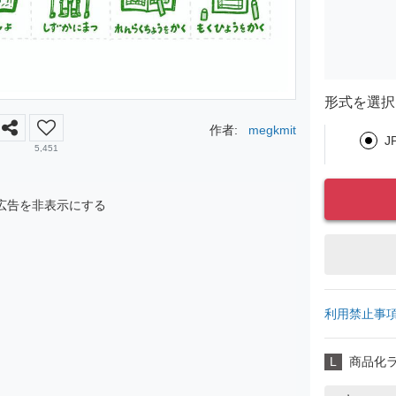
形式を選択
作者:
megkmit
J
5,451
広告を非表示にする
利用禁止事
L
商品化