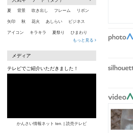
夏
背景
吹き出し
フレーム
リボン
矢印
秋
花火
あしらい
ビジネス
アイコン
キラキラ
夏祭り
ひまわり
もっと見る
家族
和柄
夏 背景
スマホ
熱中症
人物
暑中見舞い
ふきだし
夏休み
メディア
日本地図
海
ハート
夏 背景
枠
テレビでご紹介いただきました！
見出し
お盆
雲
和紙
カレンダー
水彩
夏 フレーム
花
女性
街並み
集中線
人
おしゃれ 手描き
筆
和風
スケジュール
波
飾り枠
桜
ハロウィン
介護
チェック
かんさい情報ネット ten. | 読売テレビ