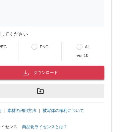
してください
PEG
PNG
AI
ver.10
ダウンロード
｜
素材の利用方法
｜
被写体の権利について
項
ライセンス
商品化ライセンスとは？