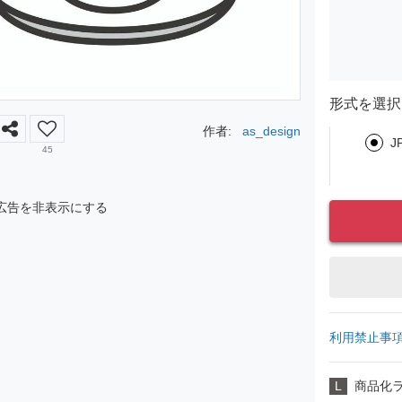
形式を選択
作者:
as_design
J
45
広告を非表示にする
利用禁止事
L
商品化