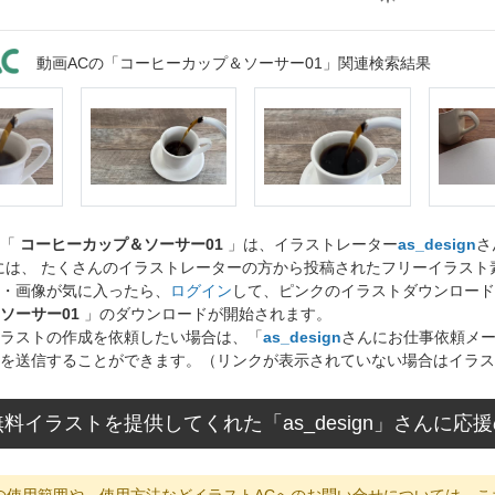
動画ACの「コーヒーカップ＆ソーサー01」関連検索結果
ト「
コーヒーカップ＆ソーサー01
」は、イラストレーター
as_design
さ
には、 たくさんのイラストレーターの方から投稿されたフリーイラス
・画像が気に入ったら、
ログイン
して、ピンクのイラストダウンロード
ソーサー01
」のダウンロードが開始されます。
ラストの作成を依頼したい場合は、「
as_design
さんにお仕事依頼メ
を送信することができます。（リンクが表示されていない場合はイラス
料イラストを提供してくれた「as_design」さんに
の使用範囲や、使用方法などイラストACへのお問い合せについては、こ