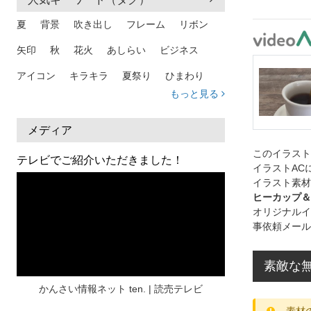
夏
背景
吹き出し
フレーム
リボン
矢印
秋
花火
あしらい
ビジネス
アイコン
キラキラ
夏祭り
ひまわり
もっと見る
家族
和柄
夏 背景
スマホ
熱中症
人物
暑中見舞い
ふきだし
夏休み
メディア
日本地図
海
ハート
夏 背景
枠
このイラス
テレビでご紹介いただきました！
イラストAC
見出し
お盆
雲
和紙
カレンダー
イラスト素材
ヒーカップ＆
水彩
夏 フレーム
花
女性
街並み
オリジナルイ
事依頼メール
集中線
人
おしゃれ 手描き
筆
和風
スケジュール
波
飾り枠
桜
素敵な無
ハロウィン
介護
チェック
かんさい情報ネット ten. | 読売テレビ
素材