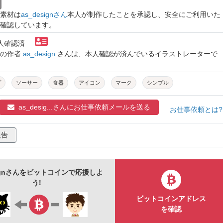
素材は
as_designさん
本人が制作したことを承認し、安全にご利用いた
確認しています。
本人確認済
トの作者
as_design
さんは、本人確認が済んでいるイラストレーターで
プ
ソーサー
食器
アイコン
マーク
シンプル
as_desig...さんに
お仕事依頼メールを送る
お仕事依頼とは
報告
signさんをビットコインで応援しよ
う!
ビットコインアドレス
を確認