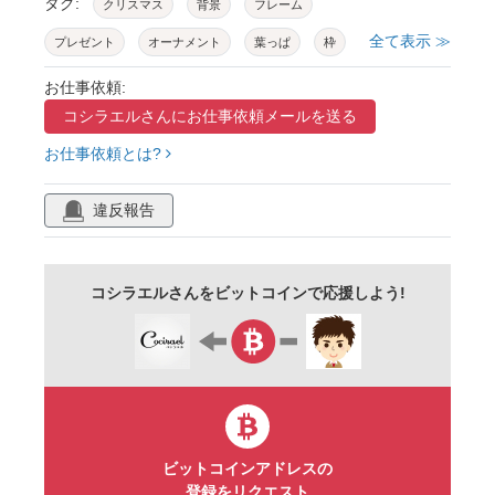
タグ:
クリスマス
背景
フレーム
全て表示 ≫
プレゼント
オーナメント
葉っぱ
枠
見出し
12月
壁紙
素材
バナー
お仕事依頼:
コシラエルさんに
お仕事依頼メールを送る
ベクター
チラシ
イラスト
シンプル
お仕事依頼とは?
かわいい
あしらい
違反報告
コシラエルさんをビットコインで応援しよう!
ビットコインアドレスの
登録をリクエスト