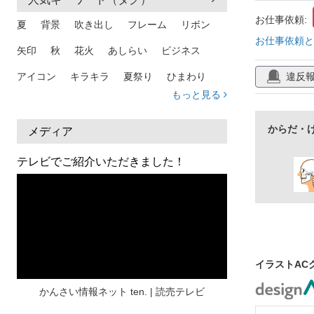
恥骨筋
お仕事依頼:
夏
背景
吹き出し
フレーム
リボン
お仕事依頼と
矢印
秋
花火
あしらい
ビジネス
違反
アイコン
キラキラ
夏祭り
ひまわり
もっと見る
家族
和柄
夏 背景
スマホ
熱中症
人物
暑中見舞い
ふきだし
夏休み
からだ・
メディア
日本地図
海
ハート
夏 背景
枠
テレビでご紹介いただきました！
見出し
お盆
雲
和紙
カレンダー
水彩
夏 フレーム
花
女性
街並み
集中線
人
おしゃれ 手描き
筆
和風
スケジュール
波
飾り枠
桜
イラストAC
ハロウィン
介護
チェック
かんさい情報ネット ten. | 読売テレビ