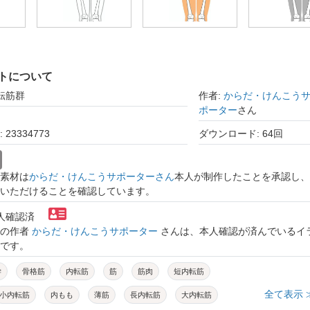
トについて
転筋群
作者:
からだ・けんこう
ポーター
さん
23334773
ダウンロード: 64回
素材は
からだ・けんこうサポーターさん
本人が制作したことを承認し、
いただけることを確認しています。
本人確認済
トの作者
からだ・けんこうサポーター
さんは、本人確認が済んでいるイ
です。
学
骨格筋
内転筋
筋
筋肉
短内転筋
全て表示 
小内転筋
内もも
薄筋
長内転筋
大内転筋