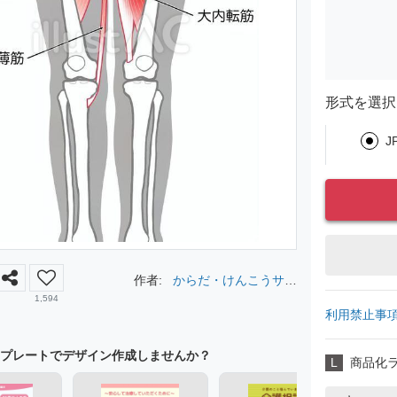
形式を選択
J
作者:
からだ・けんこうサポ
ーター
1,594
利用禁止事
プレートでデザイン作成しませんか？
L
商品化