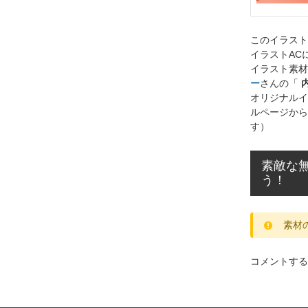
このイラス
イラストAC
イラスト素材
ー
さんの「
オリジナルイ
ルページから
す）
素敵な
う！
素材
コメントする