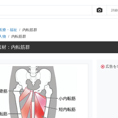
詳細
医療・福祉
内転筋群
人物
内転筋群
素材：内転筋群
広告を