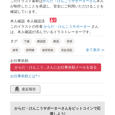
このイラスト素材は
からだ・けんこうサポーターさん
本人
が制作したことを承認し、安全にご利用いただけることを
確認しています。
本人確認: 本人確認済
このイラストの作者
からだ・けんこうサポーター
さん
は、本人確認が済んでいるイラストレーターです。
タグ:
下腿
断面図
断面
脛骨
全て表示 ≫
腓骨
骨間膜
後脛骨筋
長趾屈筋
長母趾屈筋
足底筋腱
腓腹筋
ヒラメ筋
お仕事依頼:
からだ・けんこう...さんに
お仕事依頼メールを送る
短腓骨筋
長腓骨筋
長趾伸筋
お仕事依頼とは?
長母趾伸筋
前脛骨筋
筋肉
骨
筋
解剖学
違反報告
からだ・けんこうサポーターさんをビットコインで応
援しよう!