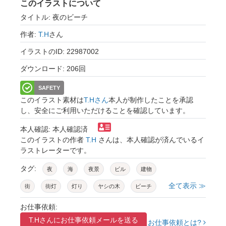
このイラストについて
タイトル: 夜のビーチ
作者:
T.H
さん
イラストのID: 22987002
ダウンロード: 206回
SAFETY
このイラスト素材は
T.Hさん
本人が制作したことを承認
し、安全にご利用いただけることを確認しています。
本人確認: 本人確認済
このイラストの作者
T.H
さんは、本人確認が済んでいるイ
ラストレーターです。
タグ:
夜
海
夜景
ビル
建物
全て表示 ≫
街
街灯
灯り
ヤシの木
ビーチ
夏
トロピカル
風景
景色
背景
お仕事依頼:
T.Hさんに
お仕事依頼メールを送る
水平線
海岸
星
夏休み
雲
お仕事依頼とは?