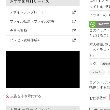
おすすめ無料サービス
タイトル: 
デザインテンプレート
イラストのID: 
ファイル転送・ファイル共有
SAFETY
このイラスト
今日の運勢
ただけること
プレゼン資料作成AI
本人確認: 
このイラス
す。
タグ:
看護
ヘルパー
仕事
職業
コメント: 
指差しする若
広告を非表示にする
お仕事依頼:
人気キーワード（タグ）