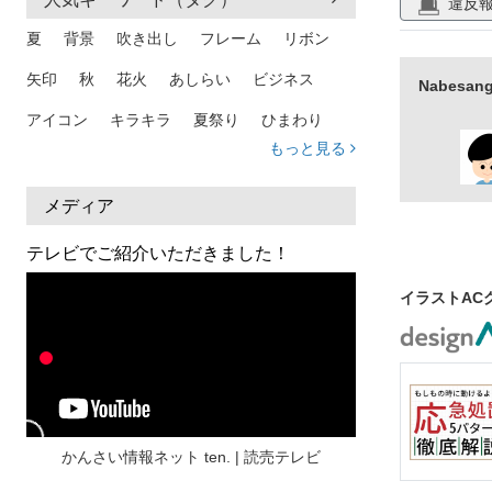
違反
夏
背景
吹き出し
フレーム
リボン
矢印
秋
花火
あしらい
ビジネス
Nabes
アイコン
キラキラ
夏祭り
ひまわり
もっと見る
家族
和柄
夏 背景
スマホ
熱中症
人物
暑中見舞い
ふきだし
夏休み
メディア
日本地図
海
ハート
夏 背景
枠
テレビでご紹介いただきました！
見出し
お盆
雲
和紙
カレンダー
イラストAC
水彩
夏 フレーム
花
女性
街並み
集中線
人
おしゃれ 手描き
筆
和風
スケジュール
波
飾り枠
桜
ハロウィン
介護
チェック
かんさい情報ネット ten. | 読売テレビ