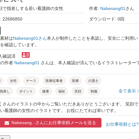
笑顔で指差しする若い看護師の女性
作者:
Nabesang01
さん
22686850
ダウンロード: 0回
素材は
Nabesang01さん
本人が制作したことを承認し、安全にご利用い
を確認しています。
本人確認済
トの作者
Nabesang01
さんは、本人確認が済んでいるイラストレーター
師
女性
ナース
医療従事者
医療
介護士
全て表示 
指差し
ポイント
健康
福祉
笑顔
制服
若い
かわいい
たくさんのイラストの中からご覧いただきありがとうございます。 笑顔で
い看護師の女性のイラストです。 お役にたてれば幸いです。
Nabesang...さんに
お仕事依頼メールを送る
お仕事依頼とは