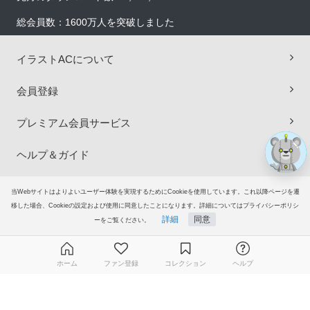
総会員数：1600万人を突破しました
×
イラストACについて
会員登録
プレミアム会員サービス
ヘルプ＆ガイド
グループサイト
当Webサイトはよりよいユーザー体験を実現するためにCookieを使用しています。これ以降ページを遷
移した場合、Cookieの設定および使用に同意したことになります。詳細についてはプライバシーポリシ
詳細
同意
ご意見・ご要望
ーをご覧ください。
© 2006-2026
イラストAC
ホーム
ファン登録
コレクション
ヘルプ
無料ダウンロード会員登録はこちら