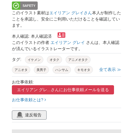
SAFETY
このイラスト素材は
エイリアン グレイさん
本人が制作した
ことを承認し、安全にご利用いただけることを確認してい
ます。
本人確認: 本人確認済
このイラストの作者
エイリアン グレイ
さんは、本人確認
が済んでいるイラストレーターです。
タグ:
イケメン
オタク
アニメオタク
全て表示 ≫
アニオタ
美男子
ハンサム
キモオタ
愛好家
マニア
アキバ
紙袋
お仕事依頼:
エイリアン グレ...さんに
お仕事依頼メールを送る
ポスタ－
リュック
ジーンズ
お仕事依頼とは?
違反報告