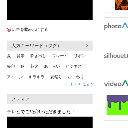
広告を非表示にする
人気キーワード（タグ）
夏
背景
吹き出し
フレーム
リボン
矢印
秋
花火
あしらい
ビジネス
アイコン
キラキラ
夏祭り
ひまわり
もっと見る
家族
和柄
夏 背景
スマホ
熱中症
人物
暑中見舞い
ふきだし
夏休み
メディア
日本地図
海
ハート
夏 背景
枠
テレビでご紹介いただきました！
見出し
お盆
雲
和紙
カレンダー