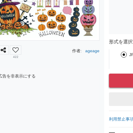
形式を選択
作者:
ageage
J
422
広告を非表示にする
利用禁止事