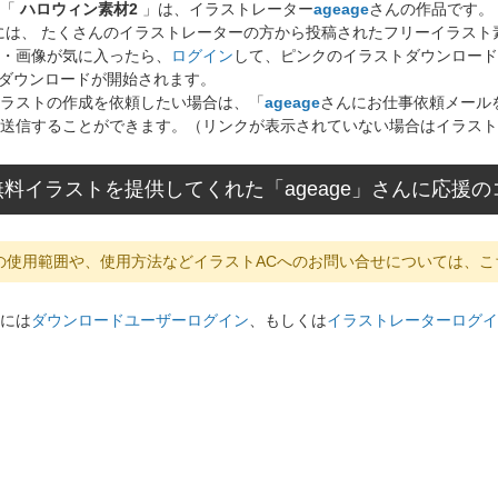
ト「
ハロウィン素材2
」は、イラストレーター
ageage
さんの作品です。
には、 たくさんのイラストレーターの方から投稿されたフリーイラス
・画像が気に入ったら、
ログイン
して、ピンクのイラストダウンロード
ダウンロードが開始されます。
ラストの作成を依頼したい場合は、「
ageage
さんにお仕事依頼メール
送信することができます。（リンクが表示されていない場合はイラスト
料イラストを提供してくれた「ageage」さんに応援
の使用範囲や、使用方法などイラストACへのお問い合せについては、こ
には
ダウンロードユーザーログイン
、もしくは
イラストレーターログイ