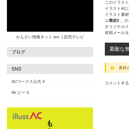
水彩
夏 フレーム
花
女性
街並み
このイラス
イラストAC
集中線
人
おしゃれ 手描き
筆
イラスト素材
ン素材2
」の
和風
スケジュール
波
飾り枠
桜
オリジナルイ
依頼メールを
ハロウィン
介護
チェック
かんさい情報ネット ten. | 読売テレビ
素敵な無
ブログ
素材
SNS
ACワークス公式 X
コメントする
Mr.ビー X