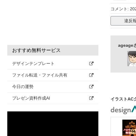
ランタン
コメント: 
影
三日月
違反
十字架
コ
こわい
お
agea
劇画調イラス
おすすめ無料サービス
デザインテンプレート
ファイル転送・ファイル共有
今日の運勢
プレゼン資料作成AI
イラストAC