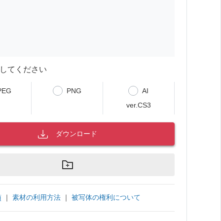
してください
PEG
PNG
AI
ver.CS3
ダウンロード
｜
素材の利用方法
｜
被写体の権利について
項