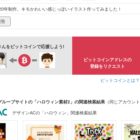
パンプキン
かわいい
不気味
ブラック
シルエット
2020年制作。キモかわいい感じっぽいイラスト作ってみました！
レトロ
手書き
ゴースト
シンプル
おしゃれ
報告
ウモリ
クモ
ドクロ
パーティー
イベント
墓
美しい
きれい
がいこつ
魔法使い
geさんをビットコインで応援しよう!
ト
ステッキ
モンスター
リアル
劇画調
ビットコインアドレスの
登録をリクエスト
ビットコインとは
グループサイトの「ハロウィン素材2」の関連検索結果
（同じアカウント
デザインACの「ハロウィン」関連検索結果