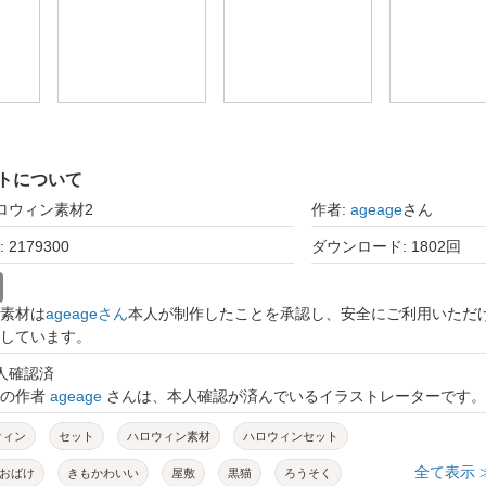
トについて
ハロウィン素材2
作者:
ageage
さん
2179300
ダウンロード: 1802回
素材は
ageageさん
本人が制作したことを承認し、安全にご利用いただ
しています。
本人確認済
トの作者
ageage
さんは、本人確認が済んでいるイラストレーターです。
ウィン
セット
ハロウィン素材
ハロウィンセット
全て表示 
おばけ
きもかわいい
屋敷
黒猫
ろうそく