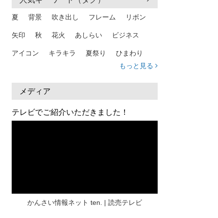
夏
背景
吹き出し
フレーム
リボン
矢印
秋
花火
あしらい
ビジネス
アイコン
キラキラ
夏祭り
ひまわり
もっと見る
家族
和柄
夏 背景
スマホ
熱中症
人物
暑中見舞い
ふきだし
夏休み
メディア
日本地図
海
ハート
夏 背景
枠
テレビでご紹介いただきました！
見出し
お盆
雲
和紙
カレンダー
水彩
夏 フレーム
花
女性
街並み
集中線
人
おしゃれ 手描き
筆
和風
スケジュール
波
飾り枠
桜
ハロウィン
介護
チェック
かんさい情報ネット ten. | 読売テレビ