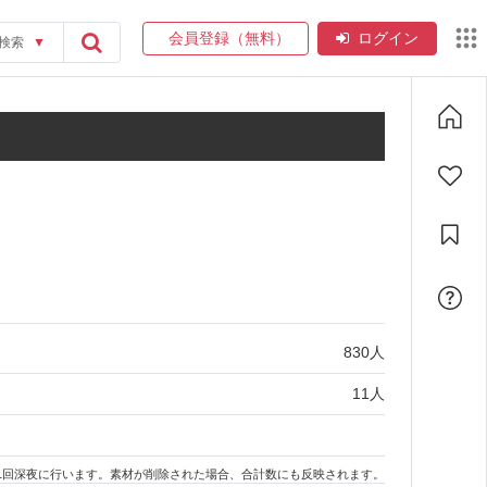
会員登録（無料）
ログイン
検索
▼
830
人
11
人
1回深夜に行います。素材が削除された場合、合計数にも反映されます。