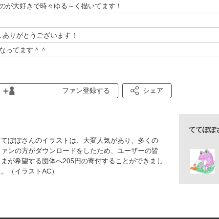
のが大好きで時々ゆる～く描いてます！
L ありがとうございます！
なってます＾＾
ので線質等､キレイでなくて申し訳ございません・・・。
ファン登録する
シェア
be製品で制作していない為､セットでの投稿が出来ずお手数おかけして
ててぽぽ
ててぽぽさんのイラストは、大変人気があり、多くの
ファンの方がダウンロードをしたため、ユーザーの皆
さまが希望する団体へ205円の寄付することができまし
た。（イラストAC）