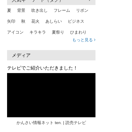
夏
背景
吹き出し
フレーム
リボン
矢印
秋
花火
あしらい
ビジネス
アイコン
キラキラ
夏祭り
ひまわり
もっと見る
家族
和柄
夏 背景
スマホ
熱中症
人物
暑中見舞い
ふきだし
夏休み
メディア
日本地図
海
ハート
夏 背景
枠
テレビでご紹介いただきました！
見出し
お盆
雲
和紙
カレンダー
水彩
夏 フレーム
花
女性
街並み
集中線
人
おしゃれ 手描き
筆
和風
スケジュール
波
飾り枠
桜
ハロウィン
介護
チェック
かんさい情報ネット ten. | 読売テレビ