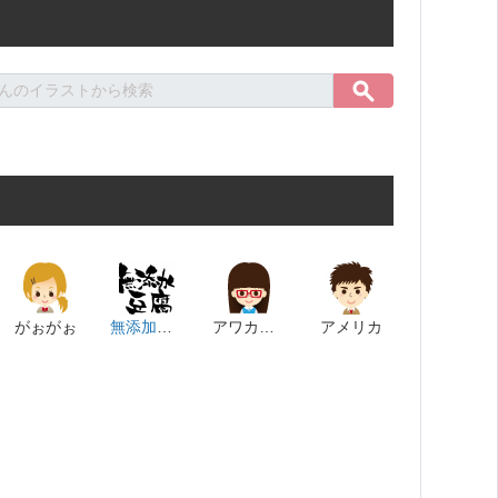
がぉがぉ
無添加豆腐
アワカニム
アメリカ