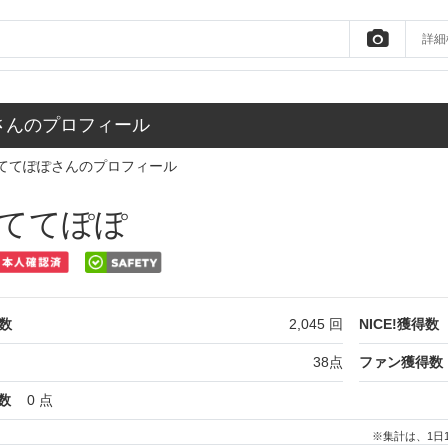
詳細
さんのプロフィール
ててぽぽさんのプロフィール
ててぽぽ
数
2,045
回
NICE!獲得数
38
点
ファン獲得数
数
0
点
※集計は、1日