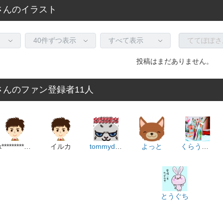
さんのイラスト
投稿はまだありません。
さんのファン登録者11人
k******************m
イルカ
tommydesign
よっと
くらうど職人
とうぐち