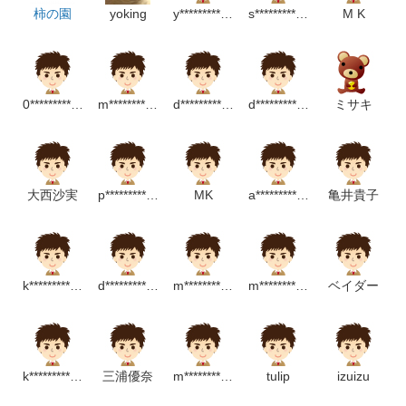
柿の園
yoking
y********************p
s***************************p
M K
0***************************m
m************************p
d*******************m
d*******************m
ミサキ
大西沙実
p********************p
MK
a****************p
亀井貴子
k******************p
d********************p
m*****************p
m***************************p
ベイダー
k***********************m
三浦優奈
m****************m
tulip
izuizu