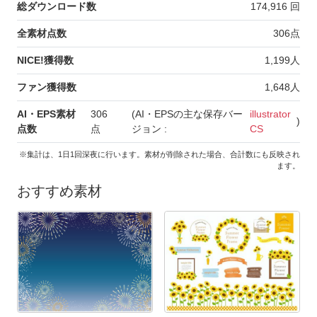
総ダウンロード数
174,916
回
全素材点数
306
点
NICE!獲得数
1,199
人
ファン獲得数
1,648
人
AI・EPS素材
306
(AI・EPSの主な保存バー
illustrator
)
点数
点
ジョン :
CS
※集計は、1日1回深夜に行います。素材が削除された場合、合計数にも反映され
ます。
おすすめ素材