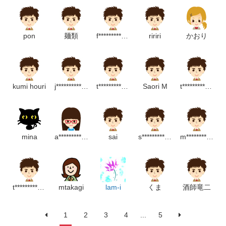
pon
麺類
f*****************m
ririri
かおり
kumi houri
j********************p
t***********************m
Saori M
t**********************p
mina
a**********************p
sai
s********************p
m*********************m
t******************m
mtakagi
lam-i
くま
酒師竜二
1
2
3
4
...
5