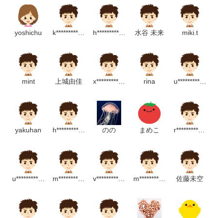
yoshichu
k*******************m
h**********************m
水谷 未来
miki.t
mint
上城由佳
x********************p
rina
u*****************p
yakuhan
h******************************p
のの
まめこ
r****************m
u********************m
m*******************m
v*************************m
m*******************m
佐藤未空