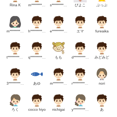
Rina K
m*******************p
s*****************m
ぴよこ
ぷっぷ
m************************p
h***********************m
e*********************m
エマ
fureaika
t************************m
q****************m
もも
d**************************p
みどみど
3***************m
あゆ
m**************************p
r***********************m
nori
ろく
cocco hiyo
nichigai
y************************p
あ