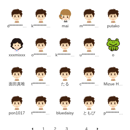
d****************m
k*******************m
mai
m*******************p
putako
xxxmixxx
o*******************p
k***************m
u******************m
o
面田真唯
t*******************m
たる
c*************************m
Mizue Hirata
pon1017
t***********************m
bluedaisy
ともぴ
p*********************m
1
2
3
...
4