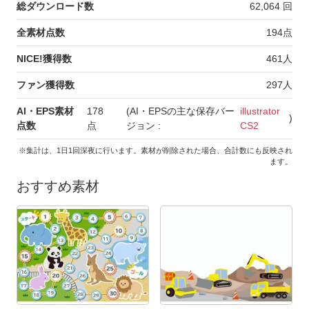
総ダウンロード数
62,064
回
全素材点数
194
点
NICE!獲得数
461
人
ファン獲得数
297
人
AI・EPS素材
178
(AI・EPSの主な保存バー
illustrator
)
点数
点
ジョン :
CS2
※集計は、1日1回深夜に行います。素材が削除された場合、合計数にも反映され
ます。
おすすめ素材