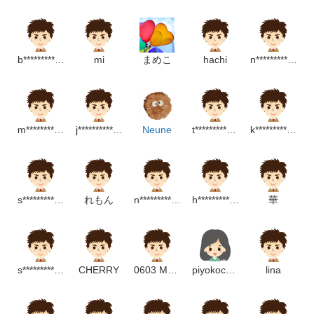
b************************m
mi
まめこ
hachi
n**********************p
m******************************m
j***********************m
Neune
t***************************p
k**********************p
s***********************m
れもん
n**********************m
h**************p
華
s*****************m
CHERRY
0603 MAMIKN
piyokochan
lina