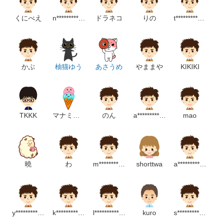
くにべえ
n********************m
ドラネコ
りの
t*********************p
かぶ
柚猫ゆう
あさうめ
やままや
KIKIKI
TKKK
マナミノル
のん
a***************p
mao
曉
わ
m*****************m
shorttwa
a*****************************p
y******************m
k*******************m
l***************************m
kuro
s******************m