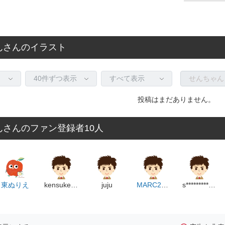
んさんのイラスト
投稿はまだありません。
んさんのファン登録者10人
東ぬりえ
kensukebe
juju
MARC220410
s**********************p