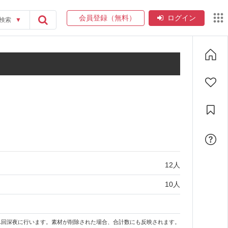
会員登録（無料）
ログイン
検索
▼
12
人
10
人
1回深夜に行います。素材が削除された場合、合計数にも反映されます。