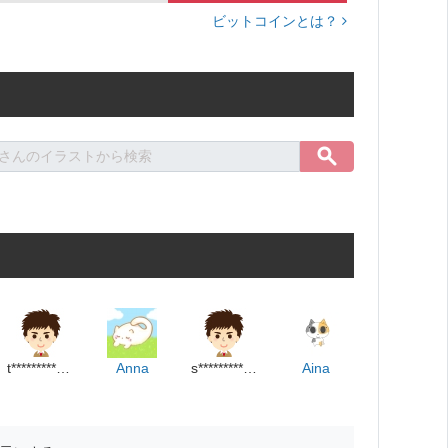
ビットコインとは？
t**********************m
Anna
s**************************p
Aina