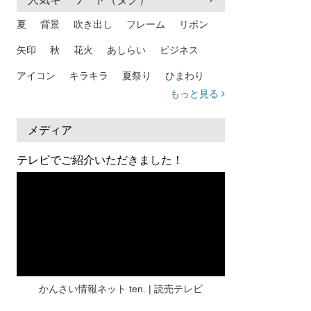
夏
背景
吹き出し
フレーム
リボン
矢印
秋
花火
あしらい
ビジネス
アイコン
キラキラ
夏祭り
ひまわり
もっと見る
家族
和柄
夏 背景
スマホ
熱中症
人物
暑中見舞い
ふきだし
夏休み
メディア
日本地図
海
ハート
夏 背景
枠
テレビでご紹介いただきました！
見出し
お盆
雲
和紙
カレンダー
水彩
夏 フレーム
花
女性
街並み
集中線
人
おしゃれ 手描き
筆
和風
スケジュール
波
飾り枠
桜
ハロウィン
介護
チェック
かんさい情報ネット ten. | 読売テレビ