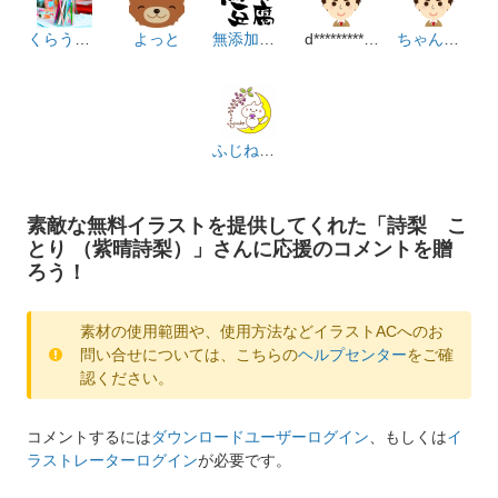
くらうど職人
よっと
無添加豆腐
d************m
ちゃんえい
ふじねこ屋
素敵な無料イラストを提供してくれた「詩梨 こ
とり （紫晴詩梨）」さんに応援のコメントを贈
ろう！
素材の使用範囲や、使用方法などイラストACへのお
問い合せについては、こちらの
ヘルプセンター
をご確
認ください。
コメントするには
ダウンロードユーザーログイン
、もしくは
イ
ラストレーターログイン
が必要です。