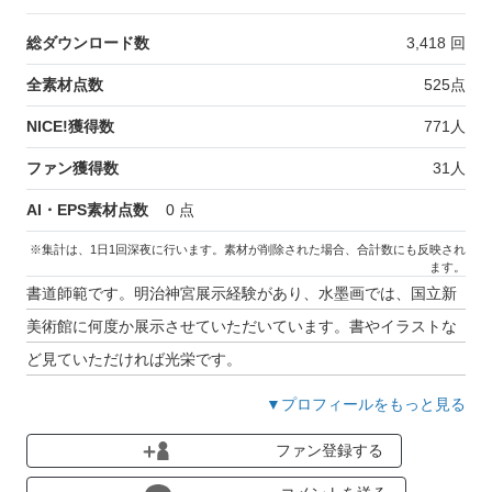
総ダウンロード数
3,418
回
全素材点数
525
点
NICE!獲得数
771
人
ファン獲得数
31
人
AI・EPS素材点数
0
点
※集計は、1日1回深夜に行います。素材が削除された場合、合計数にも反映され
ます。
書道師範です。明治神宮展示経験があり、水墨画では、国立新
美術館に何度か展示させていただいています。書やイラストな
ど見ていただければ光栄です。
▼プロフィールをもっと見る
ファン登録する