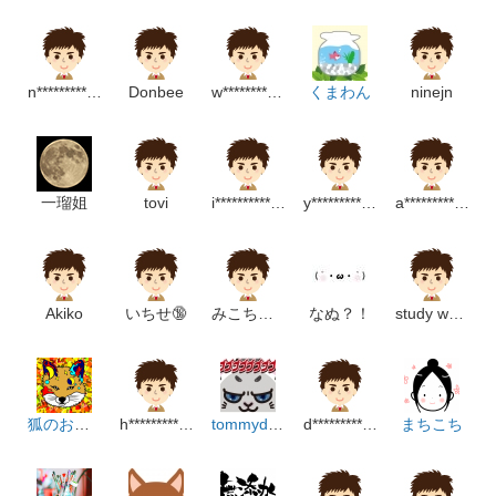
n*******************m
Donbee
w****************m
くまわん
ninejn
一瑠姐
tovi
i*******************m
y*******************m
a********************m
Akiko
いちせ🔞
みこちゃん
なぬ？！
study woman
狐のお絵描き
h******************************p
tommydesign
d*********************m
まちこち