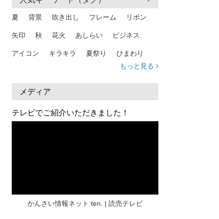
夏
背景
吹き出し
フレーム
リボン
矢印
秋
花火
あしらい
ビジネス
アイコン
キラキラ
夏祭り
ひまわり
もっと見る
家族
和柄
夏 背景
スマホ
熱中症
人物
暑中見舞い
ふきだし
夏休み
メディア
日本地図
海
ハート
夏 背景
枠
テレビでご紹介いただきました！
見出し
お盆
雲
和紙
カレンダー
水彩
夏 フレーム
花
女性
街並み
集中線
人
おしゃれ 手描き
筆
和風
スケジュール
波
飾り枠
桜
ハロウィン
介護
チェック
かんさい情報ネット ten. | 読売テレビ