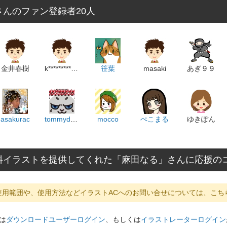
さんのファン登録者20人
金井春樹
k******************m
笹葉
masaki
あぎ９９
asakurac
tommydesign
mocco
ぺこまる
ゆきぽん
料イラストを提供してくれた「麻田なる」さんに応援の
使用範囲や、使用方法などイラストACへのお問い合せについては、こち
は
ダウンロードユーザーログイン
、もしくは
イラストレーターログイン