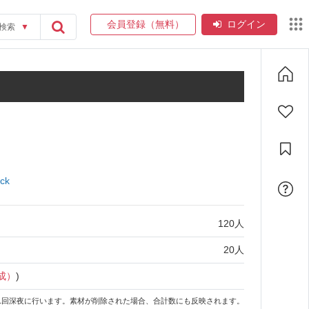
会員登録（無料）
ログイン
検索
▼
ck
120
人
20
人
作成）
)
1回深夜に行います。素材が削除された場合、合計数にも反映されます。