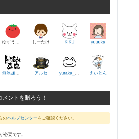
ゆずうさぎ
しーたけ
KIKU
yuuuka
無添加豆腐
アルセ
yutaka_satoru
えいとん
コメントを贈ろう！
らの
ヘルプセンター
をご確認ください。
が必要です。