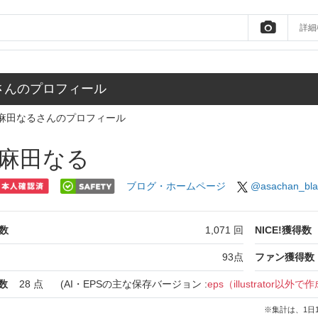
詳細
さんのプロフィール
麻田なるさんのプロフィール
麻田なる
ブログ・ホームページ
@asachan_bla
数
1,071
回
NICE!獲得数
93
点
ファン獲得数
数
28
点
(AI・EPSの主な保存バージョン :
eps（illustrator以外で
※集計は、1日