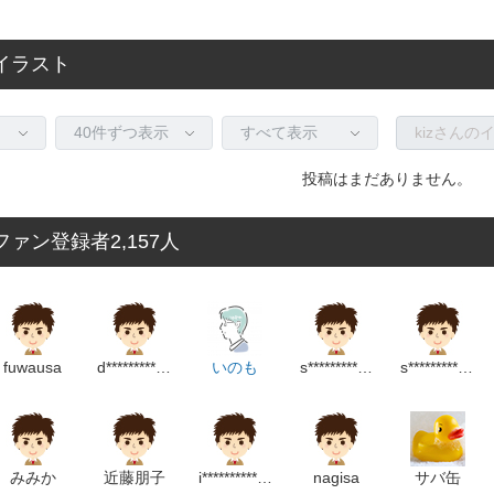
のイラスト
投稿はまだありません。
ファン登録者2,157人
fuwausa
d*******************m
いのも
s********************p
s***********************p
みみか
近藤朋子
i********************m
nagisa
サバ缶