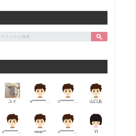
ユイ
s****************m
c**********************m
山口あ
c**********************p
near¹¹
c************************m
YI