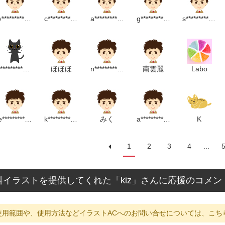
y*****************m
c*******************m
a******************p
g*********************m
s*****************m
t****************p
ほほほ
n********************p
南雲麗
Labo
e*************************m
k************************m
みく
a*****************m
K
1
2
3
4
...
料イラストを提供してくれた「kiz」さんに応援のコメン
使用範囲や、使用方法などイラストACへのお問い合せについては、こち