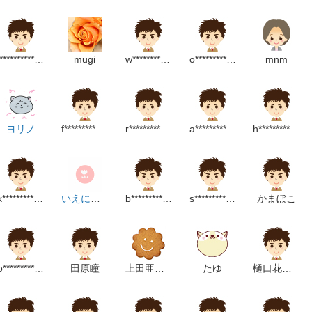
l****************m
mugi
w*******************m
o*********************m
mnm
ヨリノ
f*****************m
r**********************p
a***********************m
h***********************m
k*************************p
いえにおる
b**************************m
s*********************p
かまぼこ
o****************m
田原瞳
上田亜紀子
たゆ
樋口花也野