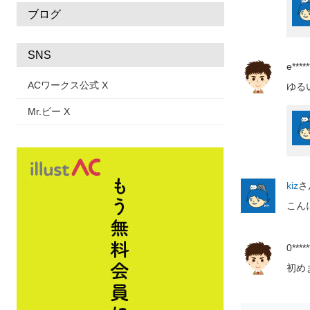
ブログ
SNS
e*****
ACワークス公式 X
ゆる
Mr.ビー X
kiz
さ
こん
0*****
初め