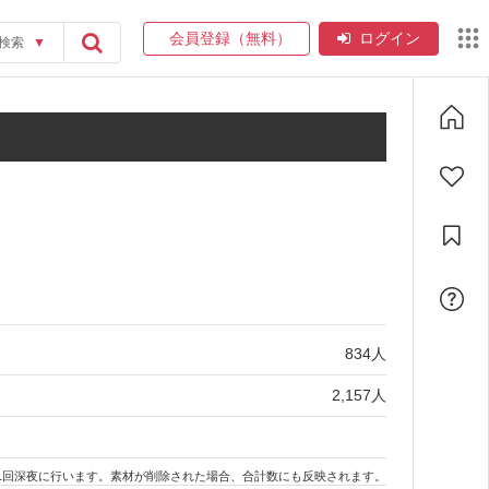
会員登録（無料）
ログイン
検索
▼
834
人
2,157
人
1回深夜に行います。素材が削除された場合、合計数にも反映されます。