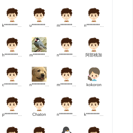
k********************p
u************************m
m************************m
n*******************m
h**********************************p
m***************p
n******************m
阿部桃加
c***********************m
n*******************p
m*****************m
kokoron
p***************m
Chaton
n************************p
k********************m