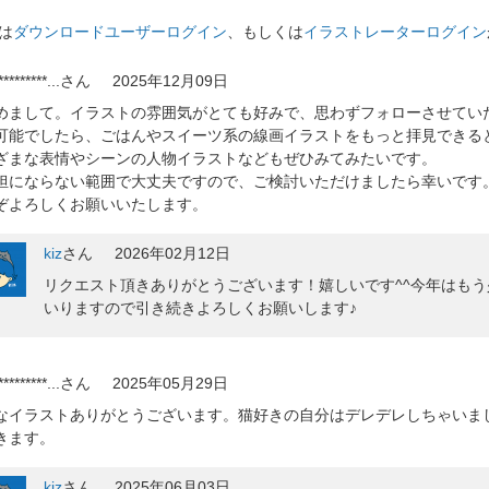
は
ダウンロードユーザーログイン
、もしくは
イラストレーターログイン
*********...
さん
2025年12月09日
めまして。イラストの雰囲気がとても好みで、思わずフォローさせてい
可能でしたら、ごはんやスイーツ系の線画イラストをもっと拝見できる
ざまな表情やシーンの人物イラストなどもぜひみてみたいです。
担にならない範囲で大丈夫ですので、ご検討いただけましたら幸いです
ぞよろしくお願いいたします。
kiz
さん
2026年02月12日
リクエスト頂きありがとうございます！嬉しいです^^今年はも
いりますので引き続きよろしくお願いします♪
*********...
さん
2025年05月29日
なイラストありがとうございます。猫好きの自分はデレデレしちゃいま
きます。
kiz
さん
2025年06月03日