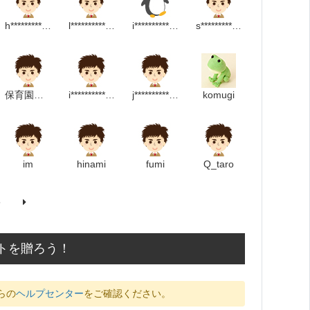
h*********************m
l************************m
i******************p
s******************m
保育園こばとの森
i**********************p
j*****************m
komugi
im
hinami
fumi
Q_taro
5
トを贈ろう！
らの
ヘルプセンター
をご確認ください。