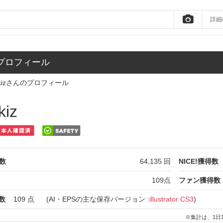
詳細
のプロフィール
kizさんのプロフィール
kiz
数
64,135
回
NICE!獲得数
109
点
ファン獲得数
数
109
点
(AI・EPSの主な保存バージョン :
illustrator CS3
)
※集計は、1日