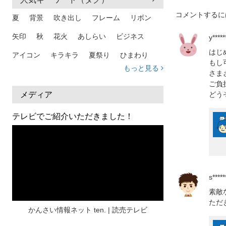
コメントするに
夏
背景
吹き出し
フレーム
リボン
矢印
秋
花火
あしらい
ビジネス
y*****
はじ
アイコン
キラキラ
夏祭り
ひまわり
もし
もっと見る
さま
家族
和柄
夏 背景
スマホ
熱中症
ご負
人物
暑中見舞い
ふきだし
夏休み
メディア
どう
日本地図
海
ハート
夏 背景
枠
テレビでご紹介いただきました！
見出し
お盆
雲
和紙
カレンダー
水彩
夏 フレーム
花
女性
街並み
集中線
人
おしゃれ 手描き
筆
s*****
和風
スケジュール
波
飾り枠
桜
素敵
ただ
ハロウィン
介護
チェック
かんさい情報ネット ten. | 読売テレビ