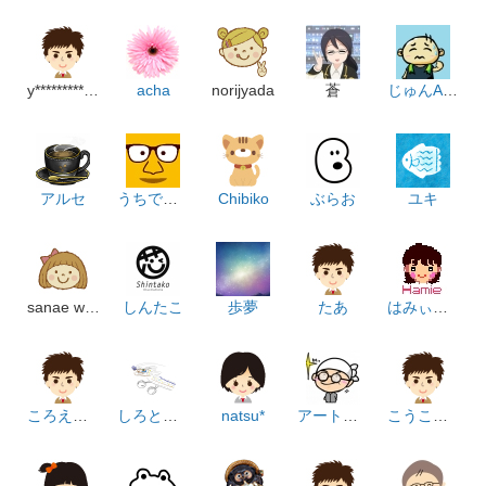
y********************p
acha
norijyada
蒼
じゅんAC100V
アルセ
うちでのこづち
Chibiko
ぶらお
ユキ
sanae watanabe
しんたこ
歩夢
たあ
はみぃすまいる
ころえもん
しろとプッチ
natsu*
アート宇都宮(ARTUTSUNOMIYA)
こうこ しのぶ