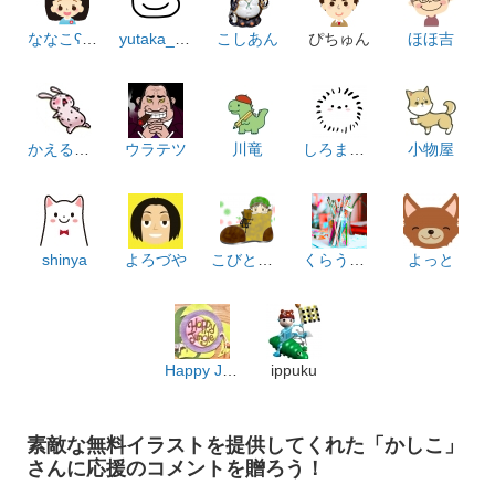
ななこʕ•ᴥ•ʔ
yutaka_satoru
こしあん
ぴちゅん
ほほ吉
かえるWORKS
ウラテツ
川竜
しろまるん
小物屋
shinya
よろづや
こびとのくつや
くらうど職人
よっと
Happy Jungle
ippuku
素敵な無料イラストを提供してくれた「かしこ」
さんに応援のコメントを贈ろう！