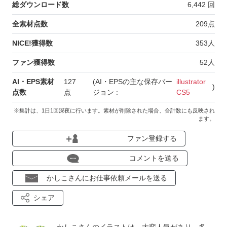
総ダウンロード数
6,442
回
全素材点数
209
点
NICE!獲得数
353
人
ファン獲得数
52
人
AI・EPS素材
127
(AI・EPSの主な保存バー
illustrator
)
点数
点
ジョン :
CS5
※集計は、1日1回深夜に行います。素材が削除された場合、合計数にも反映され
ます。
ファン登録する
コメントを送る
かしこさんにお仕事依頼メールを送る
シェア
かしこさんのイラストは、大変人気があり、多