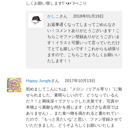
しくお願い致しますʕ´•ᴥ•`ʔぺこり
かしこ
さん
2018年01月19日
お返事遅くなってしまってごめんなさ
い！コメントありがとうございます！こ
ちらこそファン登録ありがとうございま
す！イラスト可愛いって言っていただけ
てとても嬉しいです！これからも頑張り
ますので、こちらこそよろしくお願いい
たします！！
Happy Jungle
さん
2017年10月13日
初めましてこんにちは。’’メロン（リアル寄り）’’に魅
せられました。素晴らしいので、どうなっているん
だ？！と興味深々でクリックした次第です。写真や
本物より素敵な何かを感じます（大げさな表現では
ありません）。また食べ物を描かれると書かれてい
たので、’’もっと見たいな’’と思い、ファン登録させて
いただきました。どうぞよろしくお願いいたしま