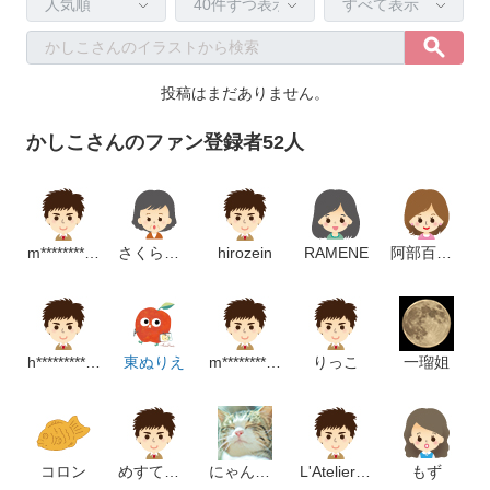
投稿はまだありません。
かしこさんのファン登録者52人
m************************m
さくらそうそう
hirozein
RAMENE
阿部百合花
h********************m
東ぬりえ
m*********************p
りっこ
一瑠姐
コロン
めすてぃーん
にゃん兵長
L'Atelier de Kotty
もず