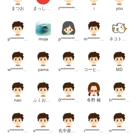
まつお
まっしゅ・room
i**********************m
i
you
p*****************m
moja
p********************p
m***************m
ネコトカエル
w************************m
yama
s*******************m
コーヒークラブ
MD
nao
ふくおか地区社協
0********************m
冬野 椿
h*******************m
c***************************p
s**********************m
丸中産業本社
r********************m
n*****************m