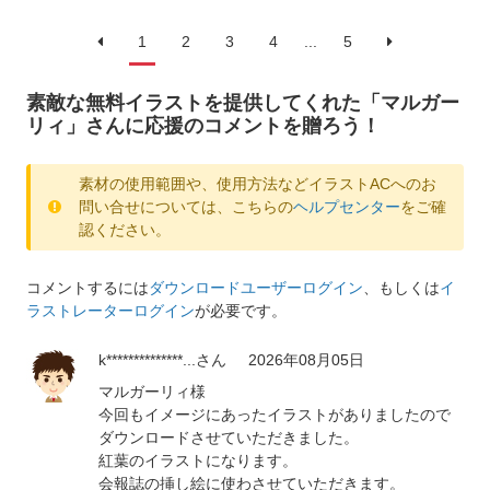
1
2
3
4
...
5
素敵な無料イラストを提供してくれた「マルガー
リィ」さんに応援のコメントを贈ろう！
素材の使用範囲や、使用方法などイラストACへのお
問い合せについては、こちらの
ヘルプセンター
をご確
認ください。
コメントするには
ダウンロードユーザーログイン
、もしくは
イ
ラストレーターログイン
が必要です。
k**************...
さん
2026年08月05日
マルガーリィ様
今回もイメージにあったイラストがありましたので
ダウンロードさせていただきました。
紅葉のイラストになります。
会報誌の挿し絵に使わさせていただきます。