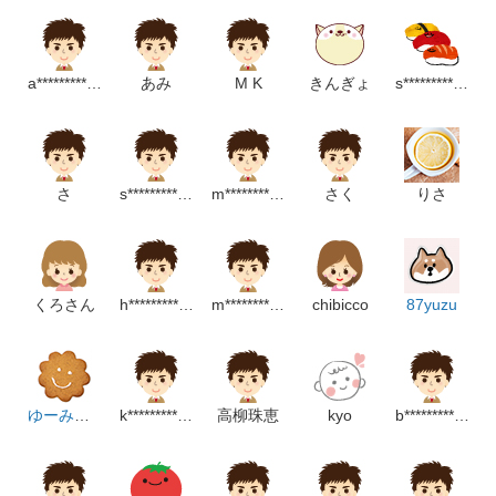
a******************m
あみ
M K
きんぎょ
s*********************m
さ
s***********************m
m************************p
さく
りさ
くろさん
h********************p
m******************m
chibicco
87yuzu
ゆーみん☆彡
k******************m
高柳珠恵
kyo
b******************m