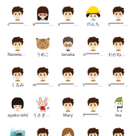
c**********************p
e***************p
s******************p
のんち
t***************************p
Navelwort188804
うめこ
tanaka
n******************************p
わかねことり
くるみ
m***********************m
s*********************m
t*******************************p
s***********************m
ayako-ishii
うさぎっちゃん
Mary
f*****************m
tea