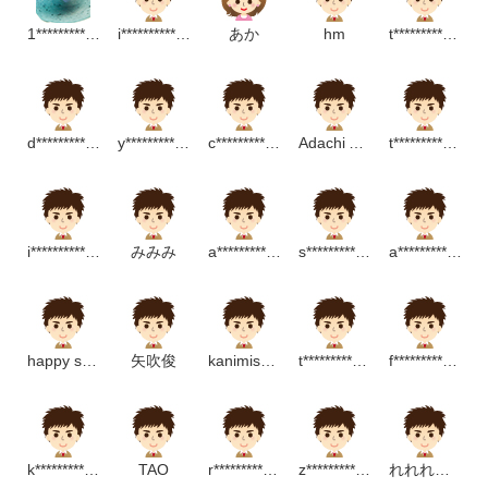
1*********************m
i**************p
あか
hm
t******************m
d***********************p
y*******************p
c********************p
Adachi Akira
t***********************p
i*********************m
みみみ
a**********************p
s***********************p
a********************g
happy smile☆
矢吹俊
kanimiso seijin
t********************p
f***********************m
k*********************m
TAO
r*********************m
z******************p
れれれのれ