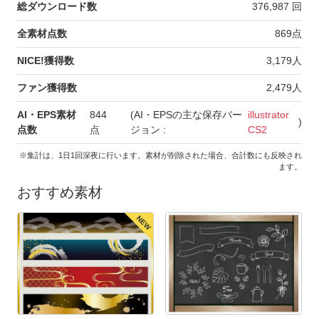
総ダウンロード数
376,987
回
全素材点数
869
点
NICE!獲得数
3,179
人
ファン獲得数
2,479
人
AI・EPS素材
844
(AI・EPSの主な保存バー
illustrator
)
点数
点
ジョン :
CS2
※集計は、1日1回深夜に行います。素材が削除された場合、合計数にも反映され
ます。
おすすめ素材
NEW