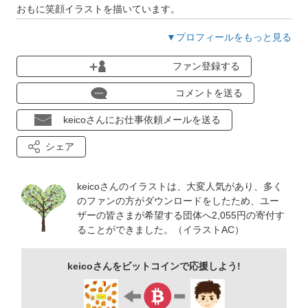
おもに笑顔イラストを描いています。
たまにガーリーなイラストや動物のキャラクターイラスト描き
▼プロフィールをもっと見る
ます。
ファン登録する
よろしくお願い致します。
コメントを送る
ココナラでアイコンやオーダーイラスト受付中🍀
keicoさんにお仕事依頼メールを送る
シェア
🎀 子供のイラスト
https://bit.ly/3vefzZi
👒 女性のいるイラスト
https://bit.ly/3Baohcq
keicoさんのイラストは、大変人気があり、多く
🌼 花のあるイラスト
https://bit.ly/2YNoWmQ
のファンの方がダウンロードをしたため、ユー
🍞 パンのあるイラスト
ザーの皆さまが希望する団体へ2,055円の寄付す
https://bit.ly/3DCxZWm
ることができました。（イラストAC）
🧁 美味しいイラスト
https://bit.ly/3FIzrZm
keicoさんをビットコインで応援しよう!