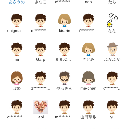
あさうめ
きなこ
c******************m
nao
たら
enigma5656
m***************m
kirarin
i****************t
なな
mi
Garp
ままぷろ55
さとみ
ふかふか
ぽめ
1******************m
やっさん
ma-chan
x*****************m
c********************m
lapi
m***************************p
山田華歩
yu