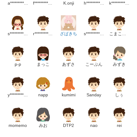
a*****************m
f*********************p
K.onji
h****************************p
k*************************************p
s**********m
r************************p
ざぱきち
s********************m
こまこまみ
p-p
まっこ
あずさ
こーぷん
みずき
y***************p
napp
kumimi
Sanday
しぅ
momemo
みお
DTP2
nao
rei