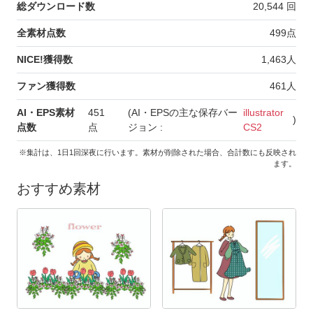
総ダウンロード数
20,544
回
全素材点数
499
点
NICE!獲得数
1,463
人
ファン獲得数
461
人
AI・EPS素材
451
(AI・EPSの主な保存バー
illustrator
)
点数
点
ジョン :
CS2
※集計は、1日1回深夜に行います。素材が削除された場合、合計数にも反映され
ます。
おすすめ素材