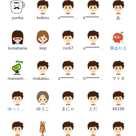
yunka
kulimu
s********************m
k********************p
あ
kusabana
kep
rock7
u*******************m
東ぬりえ
mamemame
mskatsuragawa
s******************p
h*********************m
マイネ
ゆっくり…
ゆうこ
まにゃ
とだ
k6156