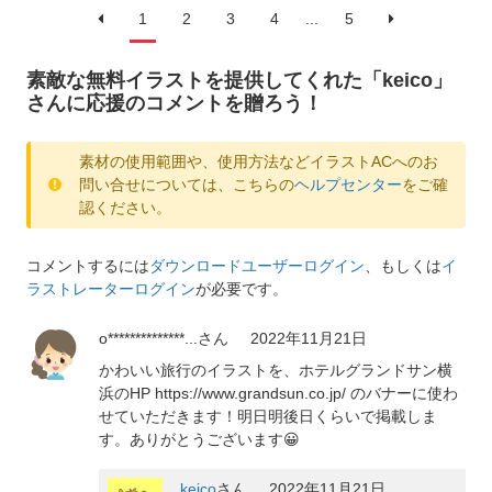
1
2
3
4
...
5
素敵な無料イラストを提供してくれた「keico」
さんに応援のコメントを贈ろう！
素材の使用範囲や、使用方法などイラストACへのお
問い合せについては、こちらの
ヘルプセンター
をご確
認ください。
コメントするには
ダウンロードユーザーログイン
、もしくは
イ
ラストレーターログイン
が必要です。
o**************...
さん
2022年11月21日
かわいい旅行のイラストを、ホテルグランドサン横
浜のHP https://www.grandsun.co.jp/ のバナーに使わ
せていただきます！明日明後日くらいで掲載しま
す。ありがとうございます😀
keico
さん
2022年11月21日