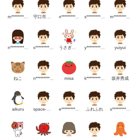
m******************m
守口市錦コミュニティセンター
n******************p
s**********************m
m*********************m
n**********************m
s***********************p
うさぎっちゃん
y************************p
yuiyui
ねこ
n*******************m
misa
k***********************p
坂井秀成
aikuru
space-monkey
e*******************m
ふれふれ
s***************************m