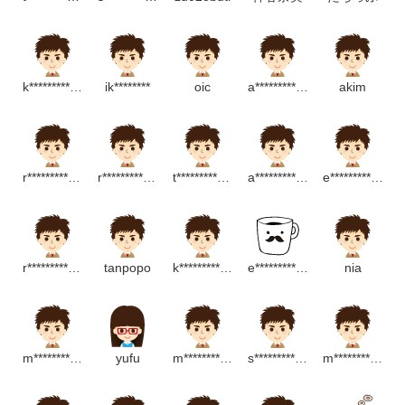
k*******************m
ik********
oic
a***************************p
akim
r********************p
r*******************p
t******************m
a******************p
e****************p
r***************************m
tanpopo
k*******************m
e**************************m
nia
m********************m
yufu
m*****************m
s***********************m
m******************m