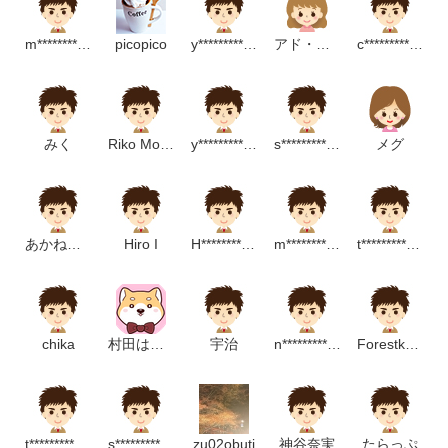
m***********************m
picopico
y**********************p
アド・ベンチャー
c**************************m
みく
Riko Morita
y******************m
s********************m
メグ
あかね幼稚園
Hiro I
H*******************m
m*****************m
t**********************m
chika
村田はちこ
宇治
n***********************************p
Forestkobo
t*********************m
s*****************p
zu02obuti
神谷奈実
たらっぷ