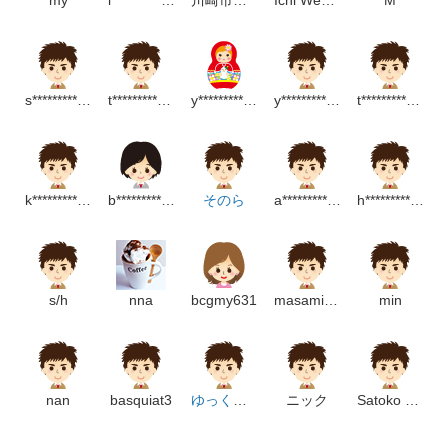
s*******************p
t******************m
y****************p
y*********************m
t**************************p
k**********************m
b*************************m
そのら
a****************p
h************************m
s/h
nna
bcgmy631
masami yakuwa
min
nan
basquiat3
ゆっくり…
ニック
Satoko Hamada