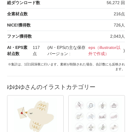
総ダウンロード数
56,272
回
全素材点数
216
点
NICE!獲得数
726
人
ファン獲得数
2,043
人
AI・EPS素
117
(AI・EPSの主な保存
eps（illustrator以
)
材点数
点
バージョン :
外で作成）
※集計は、1日1回深夜に行います。素材が削除された場合、合計数にも反映され
ます。
ゆゆゆさんのイラストカテゴリー