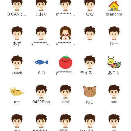
B CAN (CAN.B)
しおり
k*******************m
なな
branchm
あず
y***********************m
c*******************m
i
ひー
zxcvb
ミコ
y*********************m
モイスティーヌ福岡販売
あこり
me
0422Risa
kimii
ねこ
nao
my
i*******************m
川崎市民合唱団
Ichi Web design
M