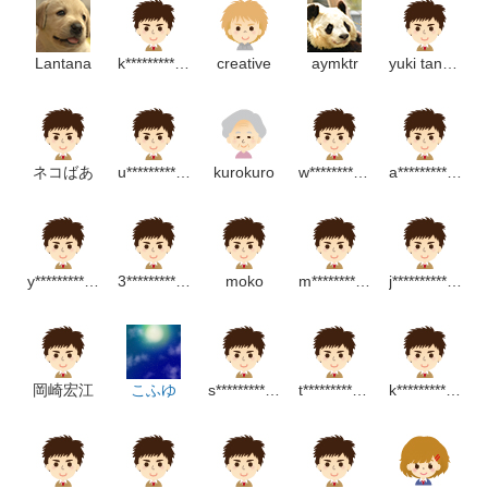
Lantana
k*************************************p
creative
aymktr
yuki tanaka
ネコばあ
u*******************p
kurokuro
w******************p
a************************p
y******************m
3******************p
moko
m*********************m
j*******************m
岡崎宏江
こふゆ
s********************p
t*************************p
k*******************p