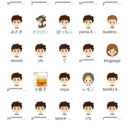
w***********************m
2***************************p
i******************m
m*********************m
y***********************m
みさき
さとけい
ぼっちぃ
yama.4423
tsuiterukun
stonek
chi
て
m********************m
kingpage
p********************m
小夜子
miya
レモン
NoNO AoAo
m*********************m
a************************p
space-monkey
c*p
r******************p