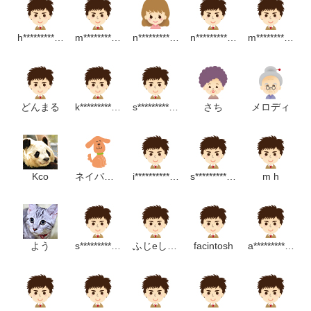
h*********************p
m***********************p
n**************************p
n******************p
m*************************p
どんまる
k**********************p
s**********************m
さち
メロディ
Kco
ネイバーズグッド
i*************************p
s*****************p
m h
よう
s******************m
ふじeしんぢ。
facintosh
a*************p