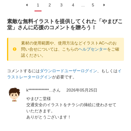
1
2
3
4
...
5
素敵な無料イラストを提供してくれた「やまびこ
堂」さんに応援のコメントを贈ろう！
素材の使用範囲や、使用方法などイラストACへのお
問い合せについては、こちらの
ヘルプセンター
をご確
認ください。
コメントするには
ダウンロードユーザーログイン
、もしくは
イ
ラストレーターログイン
が必要です。
k**************...
さん
2026年05月25日
やまびこ堂様
交通安全のイラストをチラシの挿絵に使わさせて
いただきます。
ありがとうございます！