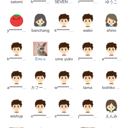
satomi
h**********************m
SEVEN FAN
i**************p
ゆうこ
y*********************m
banchang
k********************m
wako
shino
k***********************m
Emi-s
ume yuko
f***************p
e*******************m
a************************************p
カフート用
w****************m
tama
toshiko yuki
wishup
o*****************************p
s*********************p
j************************m
えんみ