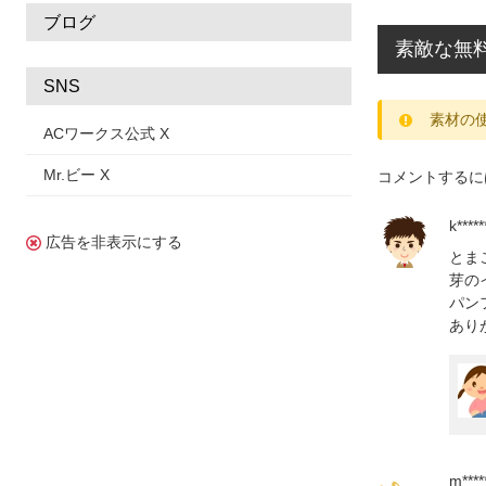
ブログ
素敵な無
SNS
素材の
ACワークス公式 X
Mr.ビー X
コメントするに
k*****
広告を非表示にする
とま
芽の
パン
あり
m*****