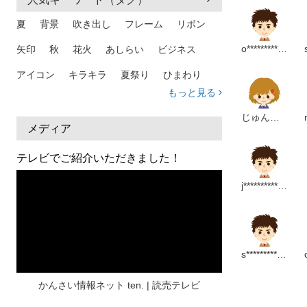
夏
背景
吹き出し
フレーム
リボン
o***********************m
矢印
秋
花火
あしらい
ビジネス
アイコン
キラキラ
夏祭り
ひまわり
もっと見る
家族
和柄
夏 背景
スマホ
熱中症
じゅんたろ
人物
暑中見舞い
ふきだし
夏休み
メディア
日本地図
海
ハート
夏 背景
枠
テレビでご紹介いただきました！
見出し
お盆
雲
和紙
カレンダー
j*******************p
水彩
夏 フレーム
花
女性
街並み
集中線
人
おしゃれ 手描き
筆
和風
スケジュール
波
飾り枠
桜
s************************p
ハロウィン
介護
チェック
かんさい情報ネット ten. | 読売テレビ