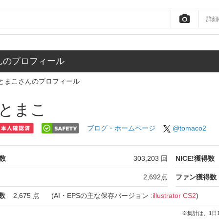
詳細
んのプロフィール
とまこさんのプロフィール
とまこ
ブログ・ホームページ
@tomaco2
数
303,203
回
NICE!獲得数
2,692
点
ファン獲得数
数
2,675
点
(AI・EPSの主な保存バージョン :
illustrator CS2
)
※集計は、1日