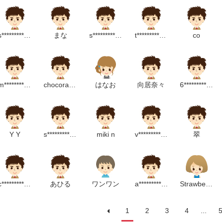
s***********************p
まな
s******************m
t*********************m
co
m*****************m
chocorapple
はなお
向居奈々
6*****************m
Y Y
s***********************m
miki n
v*******************p
翠
c************************p
あひる
ワンワン
a******************m
Strawberry
1
2
3
4
...