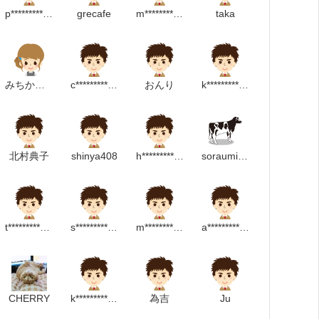
p*******************p
grecafe
m******************************p
taka
みちかんた
c********************m
おんり
k******************m
北村典子
shinya408
h*************************m
soraumiushi
t**********************m
s*******************m
m********************m
a****************m
CHERRY
k**************************p
為吉
Ju