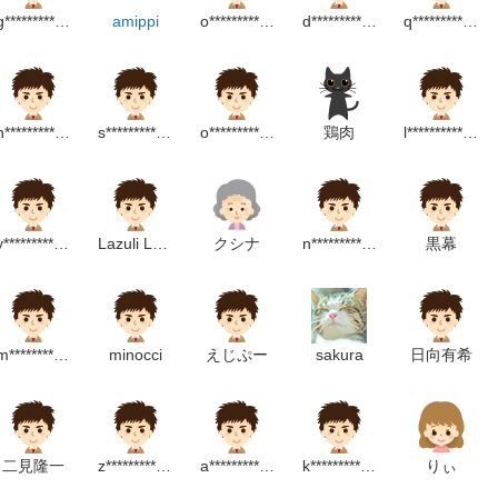
g*********************p
amippi
o***********************p
d****************m
q****************m
h*********************m
s**************p
o************************p
鶏肉
l*******************m
y*************************m
Lazuli Lupis
クシナ
n***********************m
黒幕
m*****************************************p
minocci
えじぷー
sakura
日向有希
二見隆一
z****************m
a******************m
k*****************m
りぃ