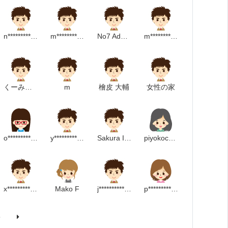
n***********************p
m***********************p
No7 Adobe
m**********************m
くーみん#♪
m
檜皮 大輔
女性の家
o**********************m
y*****************************m
Sakura Imai
piyokochan
x*********************p
Mako F
j******************m
p********************p
5