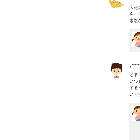
広報
さっ
素敵
y*****
とま
いつ
する
いで