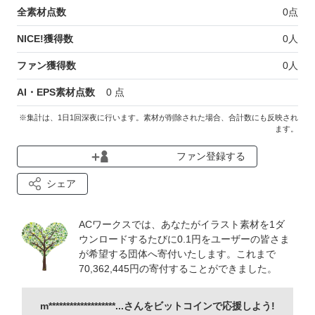
全素材点数
0
点
NICE!獲得数
0
人
ファン獲得数
0
人
AI・EPS素材点数
0
点
※集計は、1日1回深夜に行います。素材が削除された場合、合計数にも反映され
ます。
ファン登録する
シェア
ACワークスでは、あなたがイラスト素材を1ダ
ウンロードするたびに0.1円をユーザーの皆さま
が希望する団体へ寄付いたします。これまで
70,362,445
円の寄付することができました。
m*******************...さんをビットコインで応援しよう!