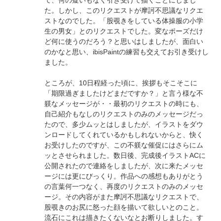
て、何の疑いもなく引き受けて描くことにしまし
た。しかし、このリクエストが摩訶不思議なリクエ
ストなのでした。「股覗きをしている体操服の小学
生の男女」とのリクエストでした。変なポーズだけ
ど何に使うのだろう？と思いはしましたが、面白い
のかなと思い、ibisPaintの練習も交えてお引き受けし
ました。
ところが、10日程経った頃に、挨拶もそこそこに
「期限過ぎましたけどまだですか？」と言う様な不
躾なメッセージが・・最初のリクエストの時にも、
自己紹介もなしのリクエストのみのメッセージだっ
たので、多少ムッとはしましたが、イラストをダウ
ンロードしてくれているかもしれないからと、快く
お受けしたのですが、この不躾な催促にはさらにム
ッとさせられました。数日後、完成後イラストACに
公開されたので連絡をしましたが、次に来たメッセ
ージには更にびっくり。作品への感想もありがとう
の言葉何一つなく、再度のリクエストのみのメッセ
ージ。その内容がまた摩訶不思議なリクエストで、
股覗きのお尻に怒った顔を描いて欲しいとのこと。
流石にこれは描きたくないなとお断りしました。す