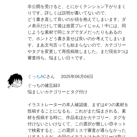
非公開を受けると、とにかくテンション下がりまく
りです。詳しくは説明が書いてないので、
どう書き直して良いのか頭を抱えてしまいます。ダ
メ表示だけして後は放置プレイじゃん！中には、同
じような素材で同じタグでダメだったりもあるの
で、ホントどう書き直せば良いのか考えてしまいま
す。まあ文句言っても始まらないので、カテゴリー
やタグを変更して再投稿致しました。まだ現在3つは
審査待ち。悩ましい日々です。
ぐっちAC
さん
2025年06月04日
ぐっちの健忘録3
悩ましいカテゴリーとタグ付け
イラストレーターの本人確認後、まずは4つの素材を
投稿することになるも、これがまた悩まされる。素
材を投稿する時に、作品名ほかカテゴリー、タグを
付けないといけなくて、この選択が難しい😓ネット
で検索すると、この選択ミスで審査が通らなかった
りするようだ。今回のイラストはカテゴリーは取り