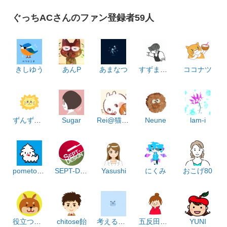
ぐっちACさんのファン登録者59人
きしゆう
あんP
あまなつ
すずまる_m
ココナツ
ずんずんどこどこ
Sugar
Rei@猫のよりこ
Neune
lam-i
pometomo
SEPT-DESIGN
Yasushi
にくみ
おこげ80
役立つ販促素材なるわん座
chitose飴
考える生き物
五反田すんこ
YUNI