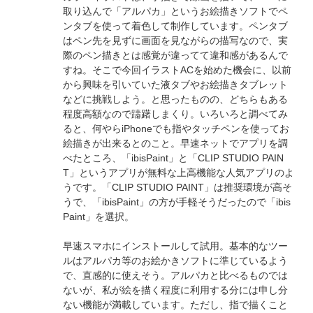
取り込んで「アルパカ」というお絵描きソフトでペ
ンタブを使って着色して制作しています。ペンタブ
はペン先を見ずに画面を見ながらの描写なので、実
際のペン描きとは感覚が違ってて違和感があるんで
すね。そこで今回イラストACを始めた機会に、以前
から興味を引いていた液タブやお絵描きタブレット
などに挑戦しよう。と思ったものの、どちらもある
程度高額なので躊躇しまくり。いろいろと調べてみ
ると、何やらiPhoneでも指やタッチペンを使ってお
絵描きが出来るとのこと。早速ネットでアプリを調
べたところ、「ibisPaint」と「CLIP STUDIO PAIN
T」というアプリが無料な上高機能な人気アプリのよ
うです。「CLIP STUDIO PAINT」は推奨環境が高そ
うで、「ibisPaint」の方が手軽そうだったので「ibis
Paint」を選択。
早速スマホにインストールして試用。基本的なツー
ルはアルパカ等のお絵かきソフトに準じているよう
で、直感的に使えそう。アルパカと比べるものでは
ないが、私が絵を描く程度に利用する分には申し分
ない機能が満載しています。ただし、指で描くこと