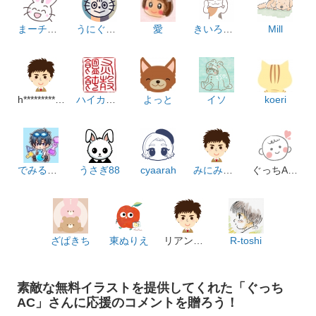
まーチャン
うにぐんかん
愛
きいろいろ
Mill
h***********m
ハイカラうどん
よっと
イソ
koeri
でみるんるん♪
うさぎ88
cyaarah
みにみにみっちゃま
ぐっちACD
ざぱきち
東ぬりえ
リアンデロ
R-toshi
素敵な無料イラストを提供してくれた「ぐっち
AC」さんに応援のコメントを贈ろう！