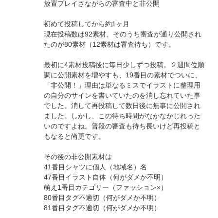
放置プレイさながらの審査中と非公開
初めて投稿してから約1ヶ月
現在投稿数は92素材、そのうち審査が通り公開され
たのが80素材（12素材は審査待ち）です。
最初に4素材投稿後に毎日少しずつ投稿。２週間位順
調に公開素材を増やすも、19番目の素材でついに、
「非公開！」理由は単なるミスでイラストに整理用
の自分のサインを書いていたのを消し忘れていた事
でした。消して再投稿して数日後に無事に公開され
ました。しかし、この待ち時間がなかなかじれった
いのですよね。普段の審査も待ち長いけど再投稿と
もなると尚更です。
その後の非公開素材は
41番目シャツに個人（地域名）名
47番目イラスト自体（何がダメか不明）
萌え1番目カテゴリー（ファッション×）
80番目タグ不適切（何がダメか不明）
81番目タグ不適切（何がダメか不明）