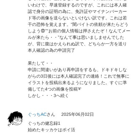
いわけで、早速登録するのですが、これには本人確
認で身分の証明の為に、免許証やマイナンバーカー
ド等の画像を送らないといけない訳です。これは若
干の恐怖を覚えます。“闇バイトの依頼が来たらどう
しよう😨”“お前の個人情報は押さえたぞ！なんてメー
ルが来たら・・”なんて事は思いましませんでした
が、背に腹はかえられぬ訳で、どちらか一方を送り
本人確認の為の申請完了
果たして・・
申請に間違いがあり再申請をするも、ドキドキしな
がらの3日後には本人確認完了の連絡！これで無事に
イラストを投稿出来るようになりました。すぐに準
備してた4つの画像を投稿➰
しかし・・・3へ続く
ぐっちAC
さん
2025年06月02日
ぐっちの健忘録1
始めたキッカケはポイ活