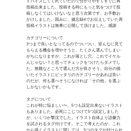
ドバイスしてくれていたので分かりやすくすぐに再
投稿出来ました。投稿する時にもっと気をつけて投
稿しなくてはいけないなと思う次第です。お手数お
かけしました。因みに、健忘録4でお伝えしていた再
投稿イラストは無事に公開して頂けました。感謝
カテゴリーについて
3つまで良いとなってるのでついつい、皆んなに見て
もらえる機会を増やそうと、たくさん選んでしまい
がちになりますが、これが落とし穴。これでイケル
んじゃない？と思ってチェックをつけたらダメでし
た。無難なところで選んだ方が良さそう。自分の描
いたイラストにピッタリのカテゴリーがあれば良い
のだが、何も選べそうになければ「その他」を選ぶ
しかないかもです。
タグについて
これが特に悩ましい〜。5つも設定出来ないイラスト
もありました。必死にこじつけて5つ設定しました
が、いくつか撃沈でした。イラスト自体より語彙力
を試されるタグ付けです。そこで考えたのが、これ
から描くイラストに関しては、5つのタグが付けられ