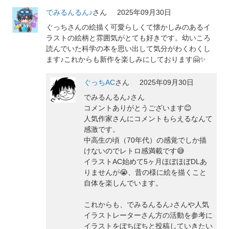
でみるんるん♪
さん
2025年09月30日
ぐっちさんの絵描く可愛らしくて懐かしみのあるイ
ラストの絵柄と雰囲気がとても好きです。幼いころ
読んでいた科学の本を思い出して気分がわくわくし
ます♪これからも新作を楽しみにしております🤗✨
ぐっちAC
さん
2025年09月30日
でみるんるん♪さん
コメントありがとうございます😊
人気作家さんにコメントもらえるなんて
感激です。
中高生の頃（70年代）の感覚でしか描
けないのでレトロ感満載です😅
イラストAC始めて5ヶ月ほぼほぼDLあ
りませんが😭、昔の様に絵を描くこと
自体を楽しんでいます。
これからも、でみるんるん♪さんや人気
イラストレーターさん方の活動を参考に
イラストをぼちぼちと投稿していきたい