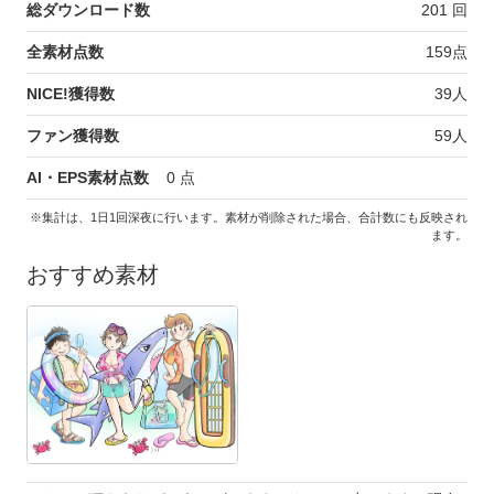
総ダウンロード数
201
回
全素材点数
159
点
NICE!獲得数
39
人
ファン獲得数
59
人
AI・EPS素材点数
0
点
※集計は、1日1回深夜に行います。素材が削除された場合、合計数にも反映され
ます。
おすすめ素材