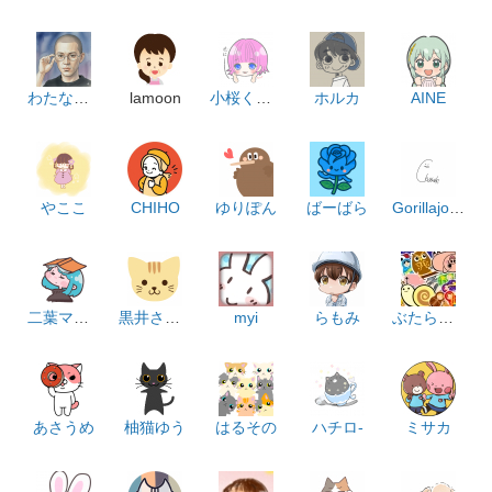
わたなべまさる
lamoon
小桜くるり
ホルカ
AINE
やここ
CHIHO
ゆりぽん
ばーばら
Gorillajo_Chanaki
二葉マキア
黒井さくら
myi
らもみ
ぶたらっこ
あさうめ
柚猫ゆう
はるその
ハチロ-
ミサカ