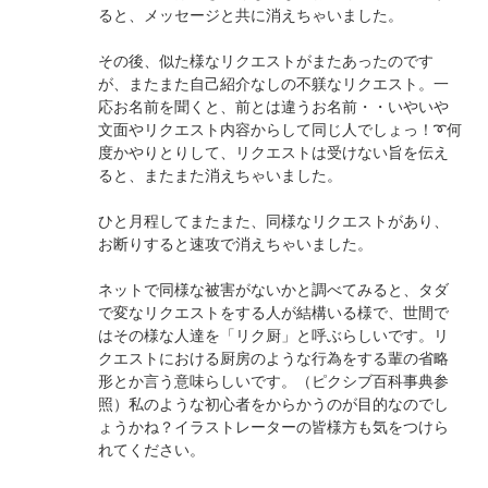
ると、メッセージと共に消えちゃいました。
その後、似た様なリクエストがまたあったのです
が、またまた自己紹介なしの不躾なリクエスト。一
応お名前を聞くと、前とは違うお名前・・いやいや
文面やリクエスト内容からして同じ人でしょっ！➰何
度かやりとりして、リクエストは受けない旨を伝え
ると、またまた消えちゃいました。
ひと月程してまたまた、同様なリクエストがあり、
お断りすると速攻で消えちゃいました。
ネットで同様な被害がないかと調べてみると、タダ
で変なリクエストをする人が結構いる様で、世間で
はその様な人達を「リク厨」と呼ぶらしいです。リ
クエストにおける厨房のような行為をする輩の省略
形とか言う意味らしいです。（ピクシブ百科事典参
照）私のような初心者をからかうのが目的なのでし
ょうかね？イラストレーターの皆様方も気をつけら
れてください。