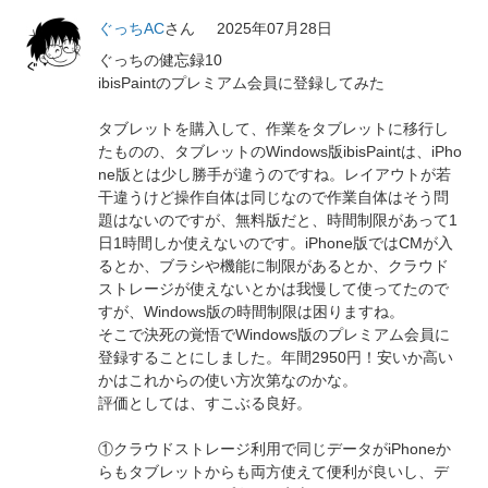
ぐっちAC
さん
2025年07月28日
ぐっちの健忘録10
ibisPaintのプレミアム会員に登録してみた
タブレットを購入して、作業をタブレットに移行し
たものの、タブレットのWindows版ibisPaintは、iPho
ne版とは少し勝手が違うのですね。レイアウトが若
干違うけど操作自体は同じなので作業自体はそう問
題はないのですが、無料版だと、時間制限があって1
日1時間しか使えないのです。iPhone版ではCMが入
るとか、ブラシや機能に制限があるとか、クラウド
ストレージが使えないとかは我慢して使ってたので
すが、Windows版の時間制限は困りますね。
そこで決死の覚悟でWindows版のプレミアム会員に
登録することにしました。年間2950円！安いか高い
かはこれからの使い方次第なのかな。
評価としては、すこぶる良好。
①クラウドストレージ利用で同じデータがiPhoneか
らもタブレットからも両方使えて便利が良いし、デ