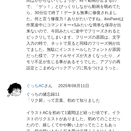
間はかからないでしょうが、時々動画が止まるの
で、「ゲッ！」とびっくりしながら動画を眺めてた
ら、30分位で終了！データも無事に修復されまし
た。何と言う修復力！ありがたいですね。ibisPaintは
作業途中にコマンドキー+Sみたいな簡単な保存が出
来ないので、今回みたいに途中でフリーズされると
ビックリしてしまいます。フリーズの原因は、文字
入力の時で、ネットで見ると同様のフリーズ例が出
てました。無駄にインストールしたフォントが原因
だった様で、ファイルサイズが大きくなったり、メ
モリ不足が生じる事があるそうでした。アプリの再
設定とこまめなバックアップに気をつけようっと。
ぐっちAC
さん
2025年08月11日
ぐっちの健忘録11
「リク厨」って言葉、初めて知りました
イラストACを初めて1週間ほど経った頃です。イラ
ストのリクエストがありました。初めてのことだっ
たので、嬉しくてやや舞い上がってたこともあっ