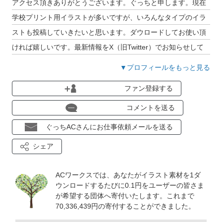
アクセス頂きありがとうございます。ぐっちと申します。現在
学校プリント用イラストが多いですが、いろんなタイプのイラ
ストも投稿していきたいと思います。ダウロードしてお使い頂
ければ嬉しいです。最新情報をX（旧Twitter）でお知らせして
いますのでそちらも見て頂けると幸いです。
▼プロフィールをもっと見る
ファン登録する
また、イラストAC活動の記録を、コメント欄に時折書いていま
すので、良ければ読まれて頂ければ嬉しいです。
コメントを送る
ぐっちACさんにお仕事依頼メールを送る
制作環境
シェア
手描き：つけペン（黒）・コピック（色・ペン）
スマホ：iPhone（XS）・タッチペン・ibisPaint
ACワークスでは、あなたがイラスト素材を1ダ
タブレット:富士通 ARROWS tab Q508/SE
ウンロードするたびに0.1円をユーザーの皆さま
パソコン：iMac・ペンタブ・アルパカ
が希望する団体へ寄付いたします。これまで
70,336,439
円の寄付することができました。