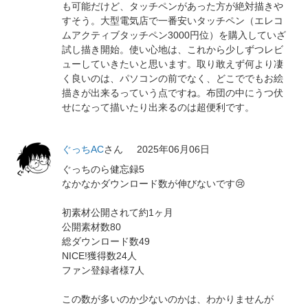
も可能だけど、タッチペンがあった方が絶対描きや
すそう。大型電気店で一番安いタッチペン（エレコ
ムアクティブタッチペン3000円位）を購入していざ
試し描き開始。使い心地は、これから少しずつレビ
ューしていきたいと思います。取り敢えず何より凄
く良いのは、パソコンの前でなく、どこででもお絵
描きが出来るっていう点ですね。布団の中にうつ伏
せになって描いたり出来るのは超便利です。
ぐっちAC
さん
2025年06月06日
ぐっちのら健忘録5
なかなかダウンロード数が伸びないです😢
初素材公開されて約1ヶ月
公開素材数80
総ダウンロード数49
NICE!獲得数24人
ファン登録者様7人
この数が多いのか少ないのかは、わかりませんが