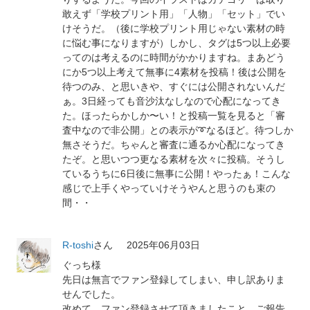
敢えず「学校プリント用」「人物」「セット」でい
けそうだ。（後に学校プリント用じゃない素材の時
に悩む事になりますが）しかし、タグは5つ以上必要
ってのは考えるのに時間がかかりますね。まあどう
にか5つ以上考えて無事に4素材を投稿！後は公開を
待つのみ、と思いきや、すぐには公開されないんだ
ぁ。3日経っても音沙汰なしなので心配になってき
た。ほったらかしか〜い！と投稿一覧を見ると「審
査中なので非公開」との表示が➰なるほど。待つしか
無さそうだ。ちゃんと審査に通るか心配になってき
たぞ。と思いつつ更なる素材を次々に投稿。そうし
ているうちに6日後に無事に公開！やったぁ！こんな
感じで上手くやっていけそうやんと思うのも束の
間・・
R-toshi
さん
2025年06月03日
ぐっち様
先日は無言でファン登録してしまい、申し訳ありま
せんでした。
改めて、ファン登録させて頂きましたこと、ご報告