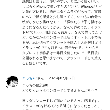
感想はと言うと、使いやすい、とにかく凄くいい。
しばらくiPhoneで描いてたのだけど、iPhoneだとペ
ン先がズレるし、描画にタイムラグがあって、実際
のペンで描く感覚と少し違ってて、いつもの自分の
絵がなかなか描けなくて、「慣れたら上手く描ける
ようになるんだろうかぁ」なんて諦めてた。イラス
トACで10000円儲けたら買おう、なんて思ってたけ
ど、なかなかダウンロードは増えず・・トホホであ
るが、思い切ってタブレットを購入！大正解‼️しかし
イラストACで元を取るのに何年かかることやら➰
タブレット初作品は一昨日投稿したので、数日後に
公開されると思いますので、ダウンロードして貰え
ると嬉しいです。
ぐっちAC
さん
2025年07月02日
ぐっちの健忘録8
どうやったらダウンロードして貰えるんだろう？
日々ダウンロードして頂いている方々に感謝です。
イラストACを始めて2ヶ月近くになってたところ、