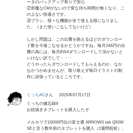
ータのバックアップ有りで安心
②邪魔なCMがないので変な待ち時間が無くなり、こ
の上ない快適さです。
③ブラシ、様々な機能が全て使える様になりまし
た。（まだ使いこなしてないけど）
しかし問題は、この出費を賄えるほどのダウンロー
ド数を今後こなせるかどうかですね。毎月246円の出
費の為には、毎月約54ダウンロードして頂かないと
いけない訳でして・・・
どうやったらダウンロードしてもらえるのか、なか
なかつかめませんが、取り敢えず毎日イラストの制
作に頑張っているところです。
ぐっちAC
さん
2025年07月17日
ぐっちの健忘録9
お絵描きタブレットを購入したぞ
メルカリで10000円位の富士通 ARROWS tab Q508/
SEと言う数年前のタブレットを購入（2週間程前）。