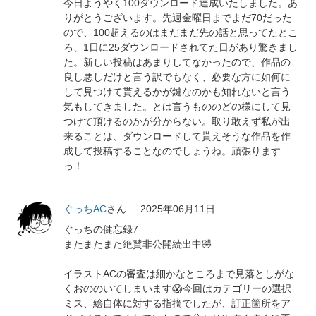
今日ようやく100ダウンロード達成いたしました。あ
りがとうございます。先週金曜日までまだ70だった
ので、100超えるのはまだまだ先の話と思ってたとこ
ろ、1日に25ダウンロードされてた日があり驚きまし
た。新しい投稿はあまりしてなかったので、作品の
良し悪しだけと言う訳でもなく、必要な方に如何に
して見つけて貰えるかが鍵なのかも知れないと言う
気もしてきました。とは言うもののどの様にして見
つけて頂けるのかが分からない。取り敢えず私が出
来ることは、ダウンロードして貰えそうな作品を作
成して投稿することなのでしょうね。頑張ります
っ！
ぐっちAC
さん
2025年06月11日
ぐっちの健忘録7
またまたまた絶賛非公開続出中🤣
イラストACの審査は細かなところまで見落としがな
くおののいてしまいます😱今回はカテゴリーの選択
ミス、絵自体に対する指摘でしたが、訂正箇所をア