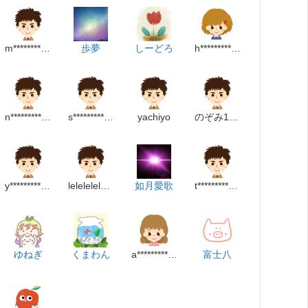
m********************m
歩夢
しーどろ
h******************m
n***********************m
s*****************m
yachiyo
のぞみ1おかだ
y************************m
leleleleleleleleleleleo
如月愛歌
t*****************p
ゆねぎ
くまわん
a******************m
富士八