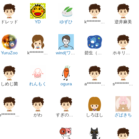
ドレッド
YD
ゆずひ
k****************************p
逆井麻美
YuruZoo
k*************************************m
wind(ワインド)
碧生（あおい）
ホキリズム
しめじ菌
れんもく
ogura
a******************************m
s*****************************m
b*****************m
がわ
すぎのこちゃん
しろほし
ざぱきち