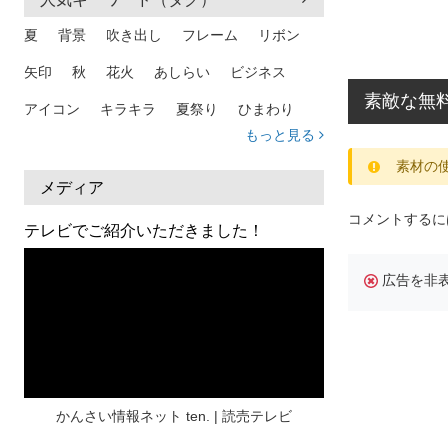
夏
背景
吹き出し
フレーム
リボン
矢印
秋
花火
あしらい
ビジネス
素敵な無
アイコン
キラキラ
夏祭り
ひまわり
もっと見る
家族
和柄
夏 背景
スマホ
熱中症
素材の
人物
暑中見舞い
ふきだし
夏休み
メディア
コメントするに
日本地図
海
ハート
夏 背景
枠
テレビでご紹介いただきました！
見出し
お盆
雲
和紙
カレンダー
広告を非
水彩
夏 フレーム
花
女性
街並み
集中線
人
おしゃれ 手描き
筆
和風
スケジュール
波
飾り枠
桜
ハロウィン
介護
チェック
かんさい情報ネット ten. | 読売テレビ