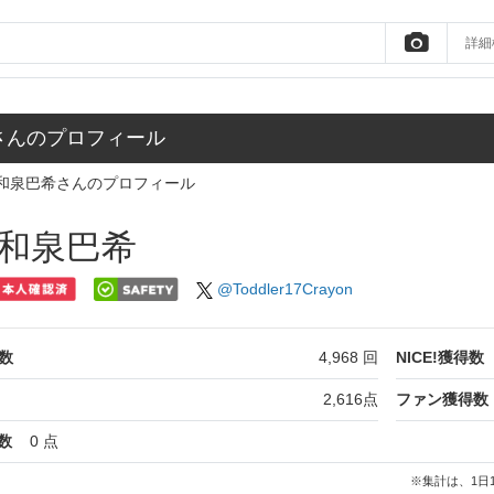
詳細
さんのプロフィール
和泉巴希さんのプロフィール
和泉巴希
@Toddler17Crayon
数
4,968
回
NICE!獲得数
2,616
点
ファン獲得数
数
0
点
※集計は、1日