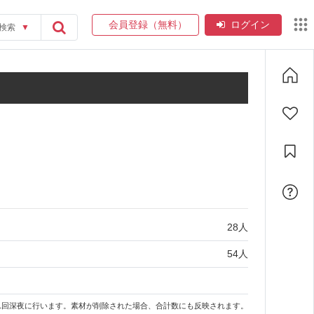
会員登録（無料）
ログイン
検索
▼
28
人
54
人
1回深夜に行います。素材が削除された場合、合計数にも反映されます。