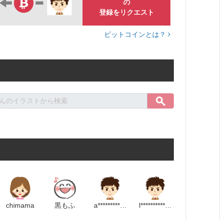
の
登録をリクエスト
ビットコインとは？
chimama
黒もふ
a********************m
l*************************p