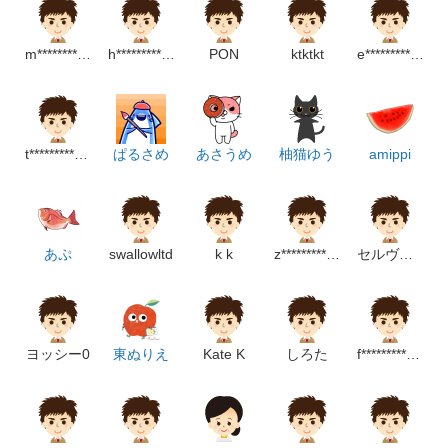
m*************************m
h*******************m
PON
ktktkt
e*******************p
t******************m
ぱるさめ
あさうめ
柚猫ゆう
amippi
あぷ
swallowltd
k k
z******************m
セルヴァン
ヨッシー0
東ぬりえ
Kate K
しろた
f**********************p