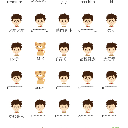
treasure invisivel
c*****************m
まま
sss hhh
N
ぷすぷす
s**********************m
崎岡勇斗
d**********************p
のん
コンテンツデザイン
M K
子育てこどもと
冨樫謙太
大江幸一
i****************m
osuzu
h*******************m
o*******************m
m*************************p
かわさん
r****************m
s********************m
o******************************p
t********************p