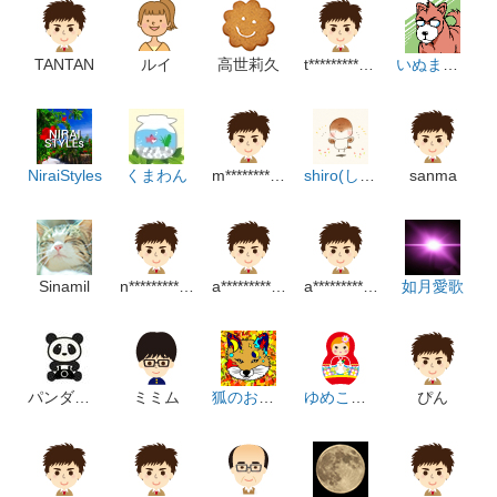
TANTAN
ルイ
高世莉久
t*******************m
いぬまる_e
NiraiStyles
くまわん
m******************m
shiro(しろ)
sanma
Sinamil
n**************m
a********************m
a******************p
如月愛歌
パンダ電話
ミミム
狐のお絵描き
ゆめこはな
ぴん