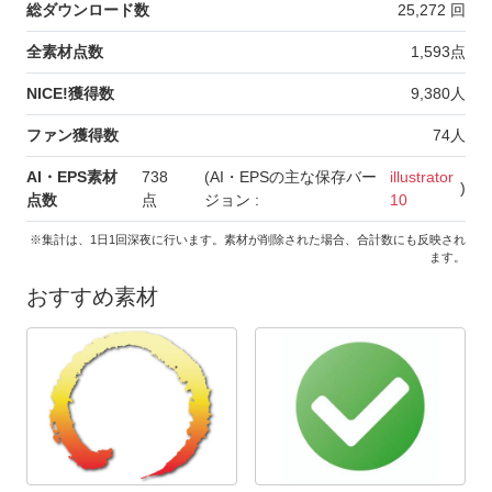
総ダウンロード数
25,272
回
全素材点数
1,593
点
NICE!獲得数
9,380
人
ファン獲得数
74
人
AI・EPS素材
738
(AI・EPSの主な保存バー
illustrator
)
点数
点
ジョン :
10
※集計は、1日1回深夜に行います。素材が削除された場合、合計数にも反映され
ます。
おすすめ素材