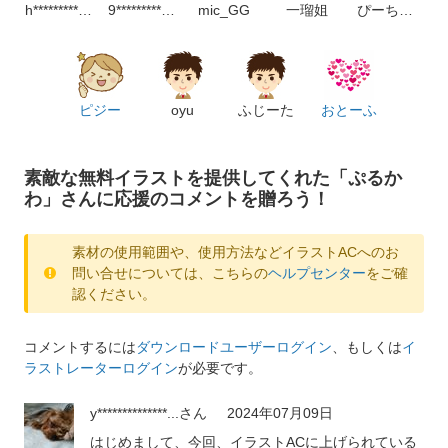
h*****************m
9*****************m
mic_GG
一瑠姐
ぴーちゃん
ピジー
oyu
ふじーた
おとーふ
素敵な無料イラストを提供してくれた「ぷるか
わ」さんに応援のコメントを贈ろう！
素材の使用範囲や、使用方法などイラストACへのお
問い合せについては、こちらの
ヘルプセンター
をご確
認ください。
コメントするには
ダウンロードユーザーログイン
、もしくは
イ
ラストレーターログイン
が必要です。
y**************...
さん
2024年07月09日
はじめまして、今回、イラストACに上げられている